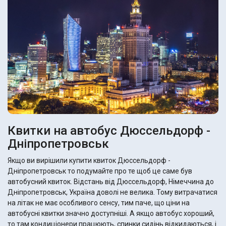
Квитки на автобус Дюссельдорф -
Дніпропетровськ
Якщо ви вирішили купити квиток Дюссельдорф -
Дніпропетровськ то подумайте про те щоб це саме був
автобусний квиток. Відстань від Дюссельдорф, Німеччина до
Дніпропетровськ, Україна доволі не велика. Тому витрачатися
на літак не має особливого сенсу, тим паче, що ціни на
автобусні квитки значно доступніші. А якщо автобус хороший,
то там кондиціонери працюють, спинки сидінь відкидаються, і