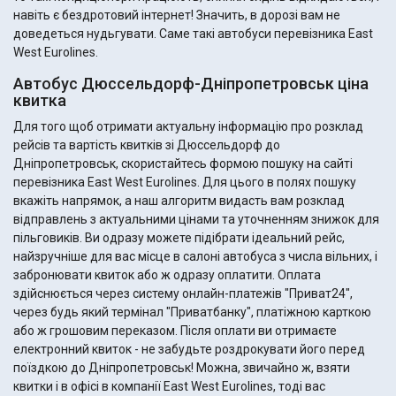
навіть є бездротовий інтернет! Значить, в дорозі вам не
доведеться нудьгувати. Саме такі автобуси перевізника East
West Eurolines.
Автобус Дюссельдорф-Дніпропетровськ ціна
квитка
Для того щоб отримати актуальну інформацію про розклад
рейсів та вартість квитків зі Дюссельдорф до
Дніпропетровськ, скористайтесь формою пошуку на сайті
перевізника East West Eurolines. Для цього в полях пошуку
вкажіть напрямок, а наш алгоритм видасть вам розклад
відправлень з актуальними цінами та уточненням знижок для
пільговиків. Ви одразу можете підібрати ідеальний рейс,
найзручніше для вас місце в салоні автобуса з числа вільних, і
забронювати квиток або ж одразу оплатити. Оплата
здійснюється через систему онлайн-платежів "Приват24",
через будь який термінал "Приватбанку", платіжною карткою
або ж грошовим переказом. Після оплати ви отримаєте
електронний квиток - не забудьте роздрокувати його перед
поїздкою до Дніпропетровськ! Можна, звичайно ж, взяти
квитки і в офісі в компанії East West Eurolines, тоді вас