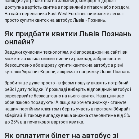
завжди зустрічаються на залізниці, комфорт в дорозі і
доступна вартість квитка в порівнянні з літаком або поїздом.
На сайті перевізника East West Eurolines ви можете легко і
просто купити квиток на автобус Львів - Познань.
Як придбати квитки Львів Познань
онлайн?
Завдяки сучасним технологіям, які впроваджені на сайті, ви
можете за кілька хвилин вивчити розклад, забронювати
безкоштовно або відразу купити квиток на автобус в різні
куточки України і Європи, зокрема в напрямку Львів-Познань.
Зробити це дуже просто - в формі пошуку вкажіть потрібний
рейс і дату поїздки. У розкладі виберіть відповідний автобус і
зарезервуйте безкоштовно на нього квиток. Наші ціни вас
обов'язково порадують! А якщо ви хочете знижку - станьте
нашим постійним клієнтом і беріть участь в програмі Збирай і
зберігай. В такому випадку ваша знижка становитиме від 5%
до 25% від початкової вартості квитка.
Як оплатити білет на автобус зі