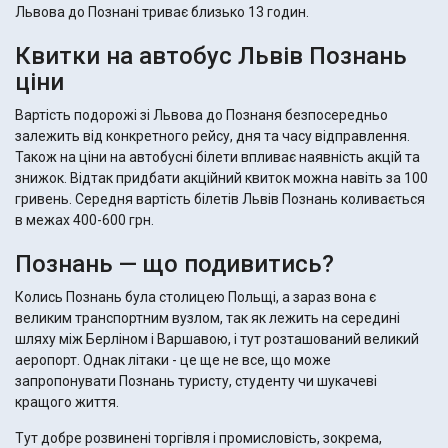
Львова до Познані триває близько 13 годин.
Квитки на автобус Львів Познань
ціни
Вартість подорожі зі Львова до Познаня безпосередньо
залежить від конкретного рейсу, дня та часу відправлення.
Також на ціни на автобусні білети впливає наявність акцій та
знижок. Відтак придбати акційний квиток можна навіть за 100
гривень. Середня вартість білетів Львів Познань коливається
в межах 400-600 грн.
Познань — що подивитись?
Колись Познань була столицею Польщі, а зараз вона є
великим транспортним вузлом, так як лежить на середині
шляху між Берліном і Варшавою, і тут розташований великий
аеропорт. Однак літаки - це ще не все, що може
запропонувати Познань туристу, студенту чи шукачеві
кращого життя.
Тут добре розвинені торгівля і промисловість, зокрема,