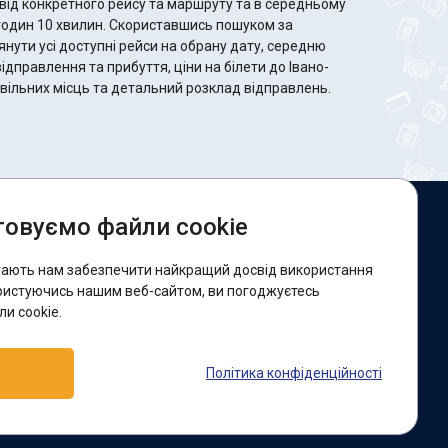
від конкретного рейсу та маршруту та в середньому
 Скориставшись пошуком за
ути усі доступні рейси на обрану дату, середню
відправлення та прибуття, ціни на білети до Івано-
ь вільних місць та детальний розклад відправлень.
овуємо файли cookie
и в соцмережах:
гають нам забезпечити найкращий досвід використання
acebook
ристуючись нашим веб-сайтом, ви погоджуєтесь
и cookie.
ідтримка:
Політика конфіденційності
elegram-бот
Viber
Messenger