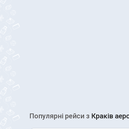
Популярні рейcи з
Краків аер