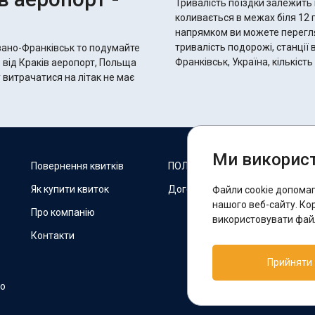
Тривалість поїздки залежить 
коливається в межах біля 12 годин 10 хвилин.
напрямком ви можете переглян
тривалість подорожі, станції 
Івано-Франківськ то подумайте
Франківськ, Україна, кількіст
ь від Краків аеропорт, Польща
у витрачатися на літак не має
Ми використ
М
Повернення квитків
ПОЛІТИКА COOKIES
Як купити квиток
Договір оферти
Файли cookie допома
F
нашого веб-сайту. Ко
Про компанію
використовувати файл
Контакти
П
Прийняти
T
но