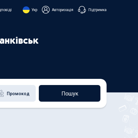
Підтримка
дповіді
Укр
Авторизація
нська
ий
ранківськ
+38 098 815 44 44
+48 508 154 444
+49 152 581 544 44
h
Чат в Viber
Чатбот в Telegram
Чат в Messenger
Пошук