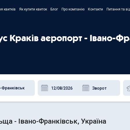
я квитків
Як купити квиток
Блог
Про компанію
Контакти
Питання та ві
- Украї
- Русск
ус Краків аеропорт - Івано-Ф
- Polski
- Englis
ьща - Івано-Франківськ, Україна