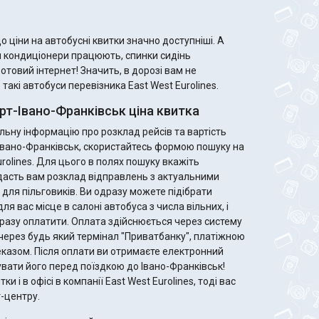
 ціни на автобусні квитки значно доступніші. А
м кондиціонери працюють, спинки сидінь
ротовий інтернет! Значить, в дорозі вам не
акі автобуси перевізника East West Eurolines.
рт-Івано-Франківськ ціна квитка
ьну інформацію про розклад рейсів та вартість
о Івано-Франківськ, скористайтесь формою пошуку на
urolines. Для цього в полях пошуку вкажіть
дасть вам розклад відправлень з актуальними
Ви одразу можете підібрати
ля вас місце в салоні автобуса з числа вільних, і
разу оплатити. Оплата здійснюється через систему
через будь який термінал "Приватбанку", платіжною
те електронний
увати його перед поїздкою до Івано-Франківськ!
и і в офісі в компанії East West Eurolines, тоді вас
-центру.