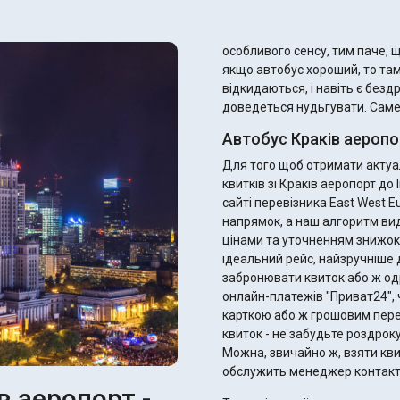
особливого сенсу, тим паче, що
якщо автобус хороший, то та
відкидаються, і навіть є безд
доведеться нудьгувати. Саме т
Автобус Краків аеропо
Для того щоб отримати актуал
квитків зі Краків аеропорт д
сайті перевізника East West E
напрямок, а наш алгоритм ви
цінами та уточненням знижок для пільговиків. 
ідеальний рейс, найзручніше д
забронювати квиток або ж од
онлайн-платежів "Приват24", 
карткою або ж грошовим переказом. Після оплати ви отримає
квиток - не забудьте роздрок
Можна, звичайно ж, взяти квитк
обслужить менеджер контакт
в аеропорт -