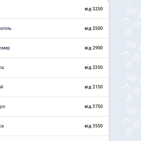
від 3250
опіль
від 2500
томир
від 2900
уш
від 2350
ий
від 2150
про
від 3750
са
від 3550