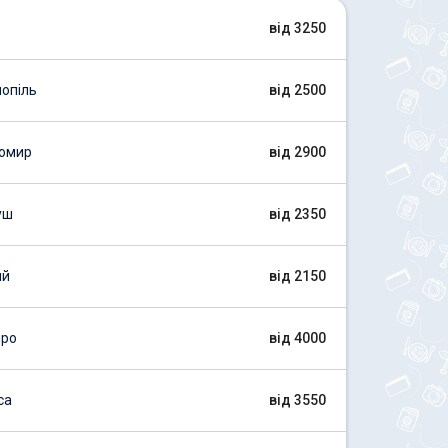
від 3250
опіль
від 2500
томир
від 2900
уш
від 2350
ий
від 2150
про
від 4000
са
від 3550