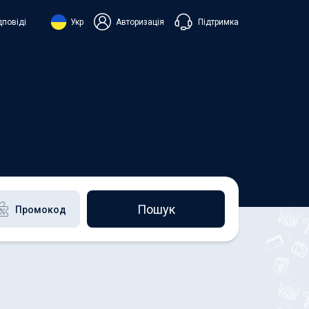
Підтримка
дповіді
Укр
Авторизація
нська
ий
+38 098 815 44 44
+48 508 154 444
+49 152 581 544 44
h
Чат в Viber
Чатбот в Telegram
Чат в Messenger
Пошук