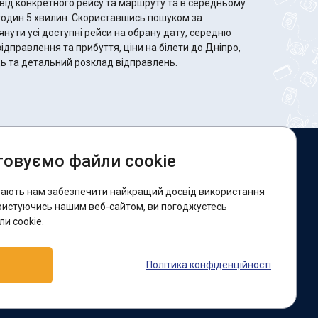
від конкретного рейсу та маршруту та в середньому
користавшись пошуком за
ути усі доступні рейси на обрану дату, середню
відправлення та прибуття, ціни на білети до Дніпро,
сць та детальний розклад відправлень.
овуємо файли cookie
и в соцмережах:
гають нам забезпечити найкращий досвід використання
acebook
ристуючись нашим веб-сайтом, ви погоджуєтесь
и cookie.
ідтримка:
Політика конфіденційності
elegram-бот
Viber
Messenger