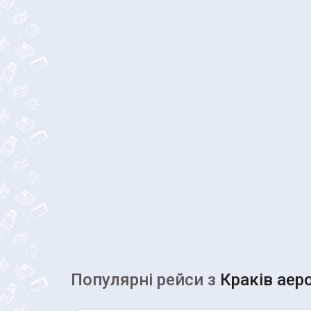
Популярні рейcи з
Краків аер