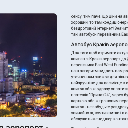
сенсу, тим паче, що ціни на автобусн
хороший, то там кондиціонери
бездротовий інтернет! Значит
такі автобуси перевізника East
Автобус Краків аеропо
Для того щоб отримати актуал
квитків зі Краків аеропорт д
перевізника East West Eurolin
наш алгоритм видасть вам ро
уточненням знижок для пільговиків. Ви одразу можете підібрати 
найзручніше для вас місце в с
квиток або ж одразу оплатити
платежів "Приват24", через б
карткою або ж грошовим переказом. Після оплати ви отримає
квиток - не забудьте роздрок
звичайно ж, взяти квитки і в оф
обслужить менеджер контакт
в аеропорт -