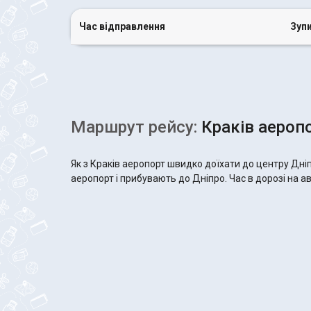
Час відправлення
Зуп
Маршрут рейсу:
Краків аеропо
Як з Краків аеропорт швидко доїхати до центру Дні
аеропорт і прибувають до Дніпро. Час в дорозі на ав