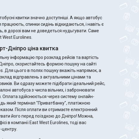
і квитки значно доступніші. А якщо автобус
 працюють, спинки сидінь відкидаються, і навіть є
ь, в дорозі вам не доведеться нудьгувати. Саме
 West Eurolines.
рт-Дніпро ціна квитка
ьну інформацію про розклад рейсів та вартість
о Дніпро, скористайтесь формою пошуку на сайті
es. Для цього в полях пошуку вкажіть напрямок, а
зклад відправлень з актуальними цінами та
ідеальний рейс,
алоні автобуса з числа вільних, і забронювати
. Оплата здійснюється через систему онлайн-
удь який термінал "Приватбанку", платіжною
те електронний
увати його перед поїздкою до Дніпро! Можна,
ісі в компанії East West Eurolines, тоді вас
-центру.