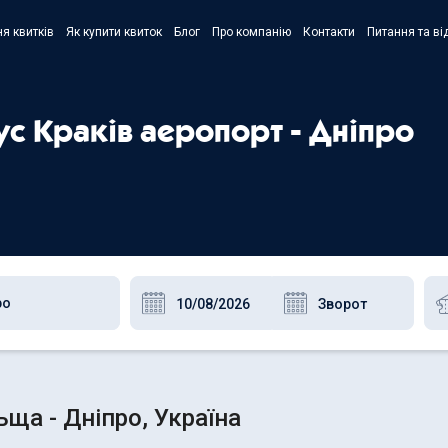
я квитків
Як купити квиток
Блог
Про компанію
Контакти
Питання та ві
- Украї
- Русск
ус Краків аеропорт - Дніпро
- Polski
- Englis
ща - Дніпро, Україна