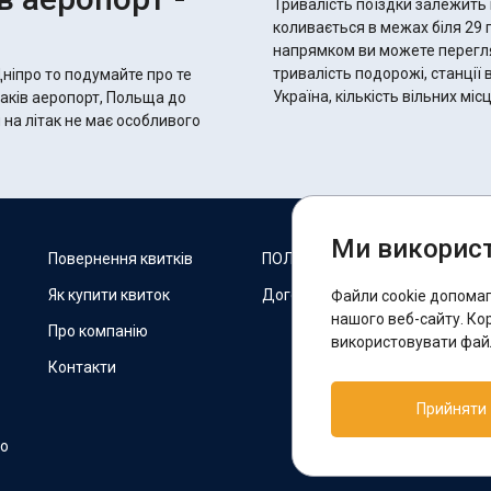
Тривалість поїздки залежить 
коливається в межах біля 29 годин 5 хвилин. С
напрямком ви можете переглян
тривалість подорожі, станції 
Дніпро то подумайте про те
Україна, кількість вільних мі
раків аеропорт, Польща до
 на літак не має особливого
Ми використ
М
Повернення квитків
ПОЛІТИКА COOKIES
Як купити квиток
Договір оферти
Файли cookie допома
F
нашого веб-сайту. Ко
Про компанію
використовувати файл
Контакти
П
Прийняти
T
но