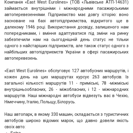
Компанія «East West Eurolines» (ТОВ «Львівське АТП-14631)
займається внутрішніми і міжнародними пасажирськими
автоперевезеннями. Підприємство має довгу історію: воно
засноване на базі автопідприємства, відкритого ще в
далекому 1946 році. Використання досвіду, залишеного нам
попередниками, і вміння адаптуватися під зміни на ринку
забезпечили нам на сьогоднішній день статус не тільки
одного з найстаріших підприємств, але також статус одного з
найбільших автопідприємств України в сфері пасажирських
автоперевезень.
«East West Eurolines» обслуговує 127 автобусних маршрутів, і
кожен день на цих маршрутах курсує 263 автобусів. Із
загальної кількості маршрутів 11 - приміські, 78 -міжміські
внутрішньообласних, 26 - міжобласних, і 12 - міжнародних
маршрутів. Наші міжнародні автобуси відвезуть вас в Чехію,
Німеччину, Італію, Польщу, Білорусь.
Наш автопарк, в якому 330 машин, складається з туристичних
автобусів широко відомих марок, що давно довели якість
своїх авто:
Setra