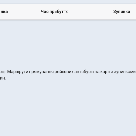
инка
Час прибуття
Зупинка
році. Маршрути прямування рейсових автобусів на карті з зупинкам
ин.