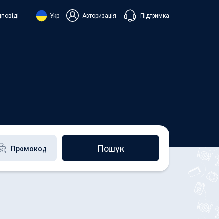
Підтримка
дповіді
Укр
Авторизація
нська
ий
+38 098 815 44 44
+48 508 154 444
+49 152 581 544 44
h
Чат в Viber
Чатбот в Telegram
Чат в Messenger
Пошук