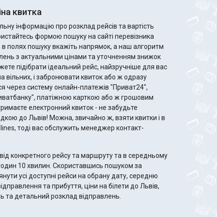
іна квитка
ьну інформацію про розклад рейсів та вартість
користайтесь формою пошуку на сайті перевізника
го в полях пошуку вкажіть напрямок, а наш алгоритм
лень з актуальними цінами та уточненням знижок
ла вільних, і забронювати квиток або ж одразу
я через систему онлайн-платежів "Приват24",
риватбанку", платіжною карткою або ж грошовим
дкою до Львів! Можна, звичайно ж, взяти квитки і в
rolines, тоді вас обслужить менеджер контакт-
від конкретного рейсу та маршруту та в середньому
 Скориставшись пошуком за
ути усі доступні рейси на обрану дату, середню
відправлення та прибуття, ціни на білети до Львів,
сць та детальний розклад відправлень.