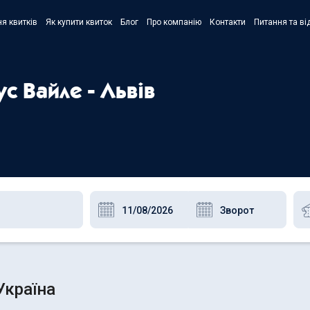
я квитків
Як купити квиток
Блог
Про компанію
Контакти
Питання та ві
- Украї
- Русск
с Вайле - Львів
- Polski
- Englis
Україна