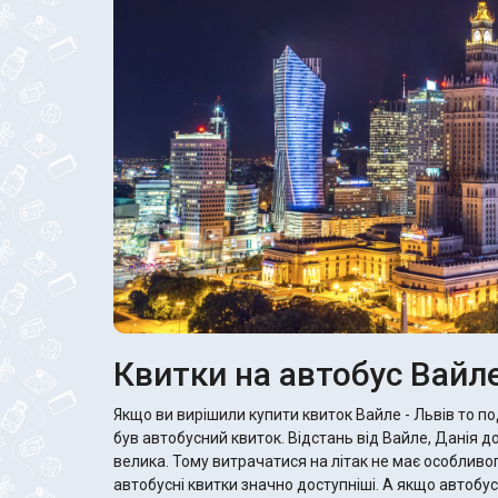
Квитки на автобус Вайле
Якщо ви вирішили купити квиток Вайле - Львів то п
був автобусний квиток. Відстань від Вайле, Данія до
велика. Тому витрачатися на літак не має особливог
автобусні квитки значно доступніші. А якщо автобус хороший, то там