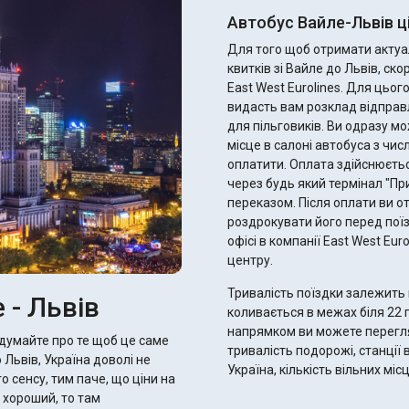
Автобус Вайле-Львів ц
Для того щоб отримати актуал
квитків зі Вайле до Львів, с
East West Eurolines. Для цьо
видасть вам розклад відправ
для пільговиків. Ви одразу можете підібрати ідеальний рейс, найзручніше для вас
місце в салоні автобуса з чис
оплатити. Оплата здійснюєтьс
через будь який термінал "П
переказом. Після оплати ви отримаєте електронний квиток - не забудьте
роздрокувати його перед поїз
офісі в компанії East West Eu
центру.
Тривалість поїздки залежить 
 - Львів
коливається в межах біля 22 годин 10 хвилин.
напрямком ви можете переглян
одумайте про те щоб це саме
тривалість подорожі, станції 
 Львів, Україна доволі не
Україна, кількість вільних мі
о сенсу, тим паче, що ціни на