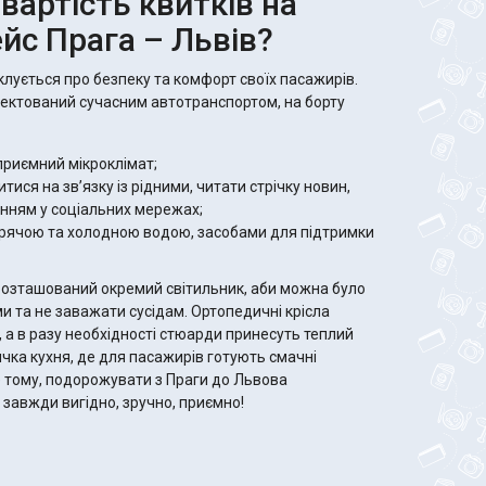
вартість квитків на
йс Прага – Львів?
іклується про безпеку та комфорт своїх пасажирів.
ектований сучасним автотранспортом, на борту
приємний мікроклімат;
итися на зв’язку із рідними, читати стрічку новин,
нням у соціальних мережах;
арячою та холодною водою, засобами для підтримки
озташований окремий світильник, аби можна було
и та не заважати сусідам. Ортопедичні крісла
, а в разу необхідності стюарди принесуть теплий
чка кухня, де для пасажирів готують смачні
ме тому, подорожувати з Праги до Львова
e завжди вигідно, зручно, приємно!