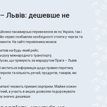
 – Львів: дешевше не
дійснює пасажирські перевезення як по Україні, так і
йн-сервіс позбавляє необхідності стояти у чергах та
ументи. На сайті перевізника можна:
итків на будь-який рейс;
м руху міжнародного транспорту;
бусах, що прямують за маршрутом Прага – Львів.
нці міститься інформація щодо правил перетину
релік та кількість речей, продуктів, товарів, які
.
компанії чекають приємні сюрпризи. Майже кожен
пний, а участь в акціях дозволяє подорожувати
зу значно дешевше.