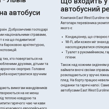
Що входить у 
автобусний ре
на автобуси
Компанія East West Euroline п
Автопарк перевізника укомпл
якого є:
країн. Доброзичливі господарі
ми національними стравами,
Кондиціонер, що створює 
ут є на що подивитися!
Wi-Fi, аби кожен міг знаход
та бароковою архітектурою,
насолоджуватися спілкува
кспозицій.
Туалет з рукомийником, г
гігієни.
д тих, хто повертається на
улюбленими друзями, дітьми та
Також над кожним сидінням р
даруночок-сюрприз. Головне
займати вночі своїми справам
треба користуватися зручним
розкладаються у зручні ліжка
плед. На борту працює невели
сніданки та гарячі напої. Са
відають вимогам мандрівників
автобусами East West Eurolin
ретворюються на не менш
 під теплою ковдрою та
випити гарячого чаю чи кави
нтрі красивого європейського