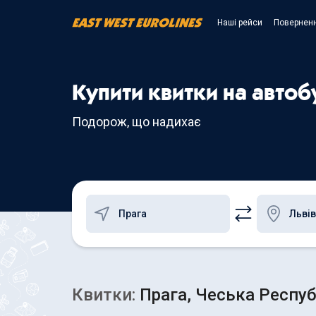
Наші рейси
Поверненн
Купити квитки на автобу
Подорож, що надихає
Квитки:
Прага, Чеська Республ