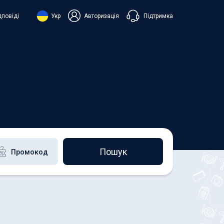
Підтримка
дповіді
Укр
Авторизація
нська
ий
+38 098 815 44 44
+48 508 154 444
+49 152 581 544 44
h
Чат в Viber
Чатбот в Telegram
Чат в Messenger
Пошук