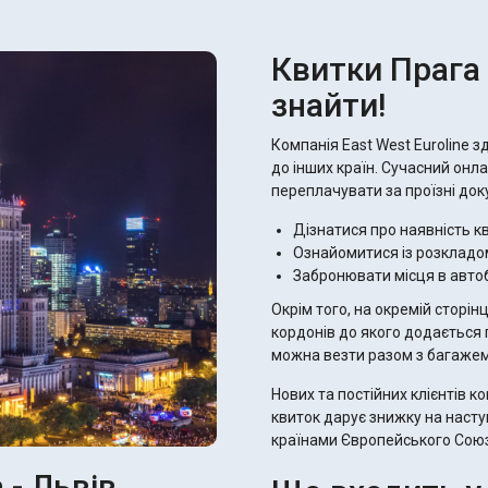
Квитки Прага
знайти!
Компанія East West Euroline з
до інших країн. Сучасний онла
переплачувати за проїзні док
Дізнатися про наявність кв
Ознайомитися із розкладо
Забронювати місця в авто
Окрім того, на окремій сторі
кордонів до якого додається пе
можна везти разом з багажем
Нових та постійних клієнтів 
квиток дарує знижку на насту
країнами Європейського Сою
 - Львів