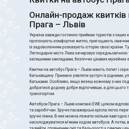
Онлайн-продаж квитків 
Прага – Львів
Україна завжди гостинно приймає туристів з інших 
пропонують комфортне житло, пригощають смачни
із задоволенням розказують історію своєї країни. Т
Легендарне місто Лева зачаровує середньовічною 
затишними закладами, безліччю цікавих музейних е
Квитки на автобус Прага – Львів мають попит і сере
батьківщину. Приємно уявляти зустріч із рідними, 
батьками. Особливо, якщо везеш кожному з них по
добратися додому добре відпочивши, а для цього 
транспортом.
Автобуси Прага – Львів компанії EWE цілком відпо
та заробітчан. Зручні пасажирські крісла легко пе
зручні ліжка. В них можна лежати скільки завгодно
насолоджуватися м’яким ходом автобуса. А потім, 
та вийти, сповненим сил та бадьорості у самому це