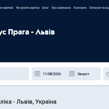
я квитків
Як купити квиток
Блог
Про компанію
Контакти
Питання та ві
- Украї
- Русск
с Прага - Львів
- Polski
- Englis
іка - Львів, Україна