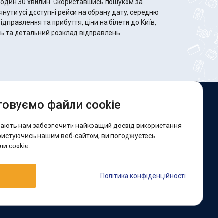
 Скориставшись пошуком за
ути усі доступні рейси на обрану дату, середню
відправлення та прибуття, ціни на білети до Київ,
сць та детальний розклад відправлень.
овуємо файли cookie
и в соцмережах:
гають нам забезпечити найкращий досвід використання
acebook
ристуючись нашим веб-сайтом, ви погоджуєтесь
и cookie.
ідтримка:
Політика конфіденційності
elegram-бот
Viber
Messenger