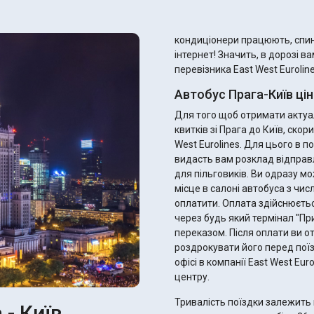
кондиціонери працюють, спинк
інтернет! Значить, в дорозі в
перевізника East West Euroline
Автобус Прага-Київ ці
Для того щоб отримати актуал
квитків зі Прага до Київ, ско
West Eurolines. Для цього в 
видасть вам розклад відправ
для пільговиків. Ви одразу можете підібрати ідеальний рейс, найзручніше для вас
місце в салоні автобуса з чис
оплатити. Оплата здійснюєтьс
через будь який термінал "П
переказом. Після оплати ви отримаєте електронний квиток - не забудьте
роздрокувати його перед поїз
офісі в компанії East West Eu
центру.
Тривалість поїздки залежить 
 - Київ