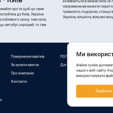
коливається в межах біля 26 годин 30 хвилин.
напрямком ви можете переглян
думайте про те щоб це саме
тривалість подорожі, станції 
еспубліка до Київ, Україна
Україна, кількість вільних мі
 особливого сенсу, тим паче,
Ми використ
М
Повернення квитків
ПОЛІТИКА COOKIES
Як купити квиток
Договір оферти
Файли cookie допома
F
нашого веб-сайту. Ко
Про компанію
використовувати файл
Контакти
П
Прийняти
T
но