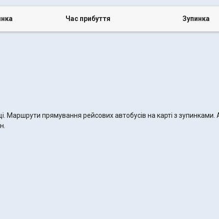
инка
Час прибуття
Зупинка
оці. Маршрути прямування рейсових автобусів на карті з зупинками.
н.