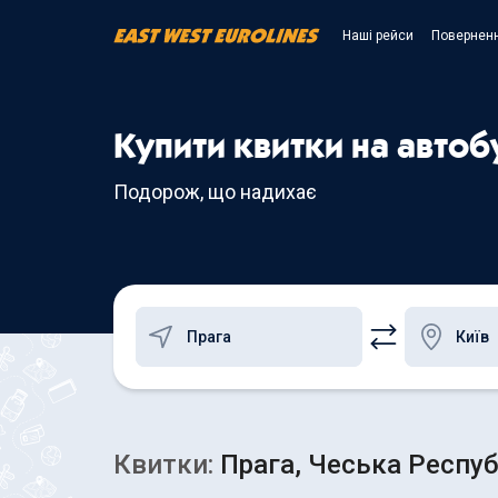
Наші рейси
Поверненн
Купити квитки на автобу
Подорож, що надихає
Квитки:
Прага, Чеська Республ