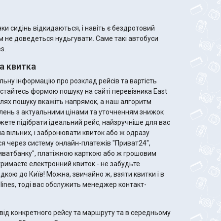
и сидінь відкидаються, і навіть є бездротовий
ам не доведеться нудьгувати. Саме такі автобуси
s.
на квитка
ьну інформацію про розклад рейсів та вартість
ристайтесь формою пошуку на сайті перевізника East
полях пошуку вкажіть напрямок, а наш алгоритм
лень з актуальними цінами та уточненням знижок
ла вільних, і забронювати квиток або ж одразу
я через систему онлайн-платежів "Приват24",
риватбанку", платіжною карткою або ж грошовим
дкою до Київ! Можна, звичайно ж, взяти квитки і в
rolines, тоді вас обслужить менеджер контакт-
від конкретного рейсу та маршруту та в середньому