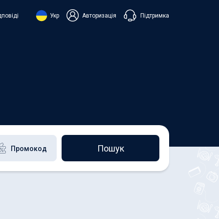
Підтримка
дповіді
Укр
Авторизація
нська
ий
+38 098 815 44 44
+48 508 154 444
+49 152 581 544 44
h
Чат в Viber
Чатбот в Telegram
Чат в Messenger
Пошук