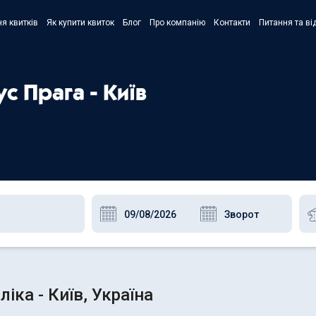
я квитків
Як купити квиток
Блог
Про компанію
Контакти
Питання та ві
- Украї
- Русск
с Прага - Київ
- Polski
- Englis
іка - Київ, Україна