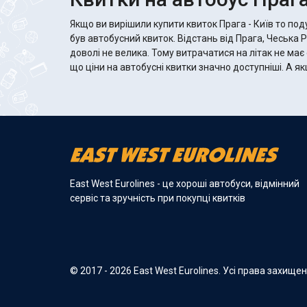
Якщо ви вирішили купити квиток Прага - Київ то по
був автобусний квиток. Відстань від Прага, Чеська Р
доволі не велика. Тому витрачатися на літак не має
що ціни на автобусні квитки значно доступніші. А якщо автобус хороший, то там
East West Eurolines - це хороші автобуси, відмінний
сервіс та зручність при покупці квитків
© 2017 - 2026 East West Eurolines. Усі права захище