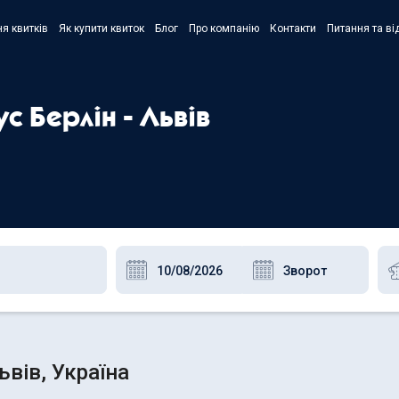
я квитків
Як купити квиток
Блог
Про компанію
Контакти
Питання та ві
- Украї
- Русск
с Берлін - Львів
- Polski
- Englis
ьвів, Україна