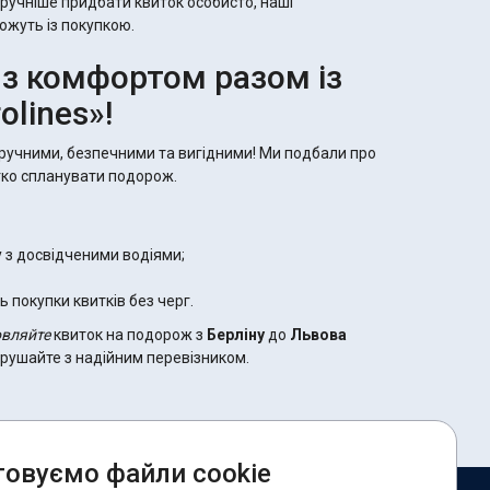
зручніше придбати квиток особисто, наші
жуть із покупкою.
з комфортом разом із
olines»!
зручними, безпечними та вигідними! Ми подбали про
гко спланувати подорож.
у з досвідченими водіями;
ь покупки квитків без черг.
вляйте
квиток на подорож з
Берліну
до
Львова
рушайте з надійним перевізником.
овуємо файли cookie