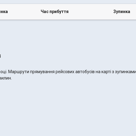
инка
Час прибуття
Зупинка
в
 році. Маршрути прямування рейсових автобусів на карті з зупинкам
вилин.