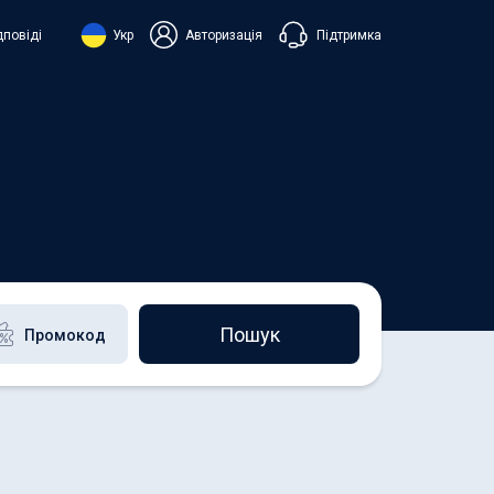
Підтримка
дповіді
Укр
Авторизація
нська
ий
+38 098 815 44 44
+48 508 154 444
+49 152 581 544 44
h
Чат в Viber
Чатбот в Telegram
Чат в Messenger
Пошук