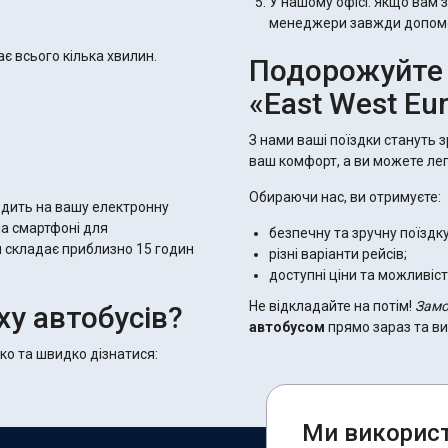
У нашому офісі. Якщо вам 
менеджери завжди допомо
є всього кілька хвилин.
Подорожуйте 
«East West Eur
З нами ваші поїздки стануть 
ваш комфорт, а ви можете ле
Обираючи нас, ви отримуєте:
дить на вашу електронну
на смартфоні для
безпечну та зручну поїздк
м складає приблизно 15 годин
різні варіанти рейсів;
доступні ціни та можливіст
Не відкладайте на потім!
Замо
ху автобусів?
автобусом
прямо зараз та ви
о та швидко дізнатися:
Ми використ