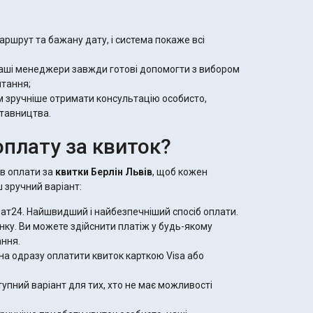
аршрут та бажану дату, і система покаже всі
Наші менеджери завжди готові допомогти з вибором
итання;
ам зручніше отримати консультацію особисто,
ставництва.
оплату за квиток?
ів оплати за
квитки Берлін Львів
, щоб кожен
 зручний варіант:
ат24. Найшвидший і найбезпечніший спосіб оплати.
ку. Ви можете здійснити платіж у будь-якому
ання.
а одразу оплатити квиток карткою Visa або
пний варіант для тих, хто не має можливості