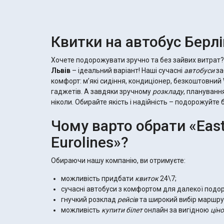
Квитки на автобус Берлі
Хочете подорожувати зручно та без зайвих витрат
Львів
– ідеальний варіант! Наші сучасні
автобуси
за
комфорт: м’які сидіння, кондиціонер, безкоштовний 
гаджетів. А завдяки зручному
розкладу
, плануванн
ніколи. Обирайте якість і надійність – подорожуйте 
Чому варто обрати «Eas
Eurolines»?
Обираючи нашу компанію, ви отримуєте:
можливість придбати
квиток
24\7;
сучасні автобуси з комфортом для далекої подор
гнучкий розклад
рейсів
та широкий вибір маршрут
можливість
купити білет
онлайн за вигідною
цін