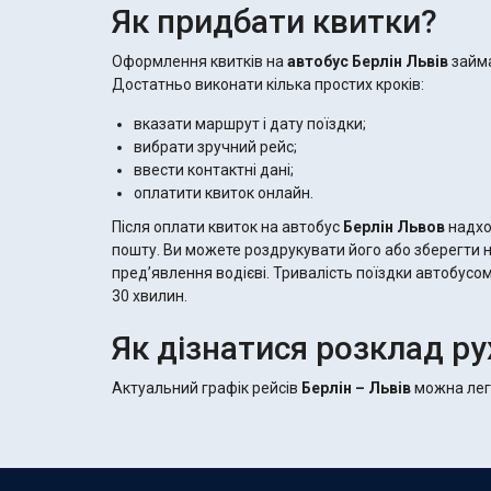
Як придбати квитки?
Оформлення квитків на
автобус Берлін Львів
займа
Достатньо виконати кілька простих кроків:
вказати маршрут і дату поїздки;
вибрати зручний рейс;
ввести контактні дані;
оплатити квиток онлайн.
Після оплати квиток на автобус
Берлін Львов
надхо
пошту. Ви можете роздрукувати його або зберегти 
пред’явлення водієві. Тривалість поїздки автобусо
30 хвилин.
Як дізнатися розклад ру
Актуальний графік рейсів
Берлін – Львів
можна легк