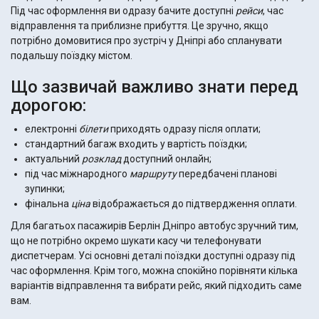
Під час оформлення ви одразу бачите доступні
рейси
, час
відправлення та приблизне прибуття. Це зручно, якщо
потрібно домовитися про зустріч у Дніпрі або спланувати
подальшу поїздку містом.
Що зазвичай важливо знати перед
дорогою:
електронні
білети
приходять одразу після оплати;
стандартний багаж входить у вартість поїздки;
актуальний
розклад
доступний онлайн;
під час міжнародного
маршруту
передбачені планові
зупинки;
фінальна
ціна
відображається до підтвердження оплати.
Для багатьох пасажирів Берлін Дніпро автобус зручний тим,
що не потрібно окремо шукати касу чи телефонувати
диспетчерам. Усі основні деталі поїздки доступні одразу під
час оформлення. Крім того, можна спокійно порівняти кілька
варіантів відправлення та вибрати рейс, який підходить саме
вам.