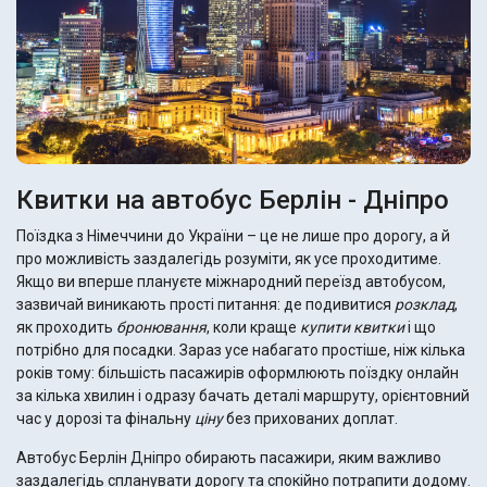
Квитки на автобус Берлін - Дніпро
Поїздка з Німеччини до України – це не лише про дорогу, а й
про можливість заздалегідь розуміти, як усе проходитиме.
Якщо ви вперше плануєте міжнародний переїзд автобусом,
зазвичай виникають прості питання: де подивитися
розклад
,
як проходить
бронювання
, коли краще
купити квитки
і що
потрібно для посадки. Зараз усе набагато простіше, ніж кілька
років тому: більшість пасажирів оформлюють поїздку онлайн
за кілька хвилин і одразу бачать деталі маршруту, орієнтовний
час у дорозі та фінальну
ціну
без прихованих доплат.
Автобус Берлін Дніпро обирають пасажири, яким важливо
заздалегідь спланувати дорогу та спокійно потрапити додому.