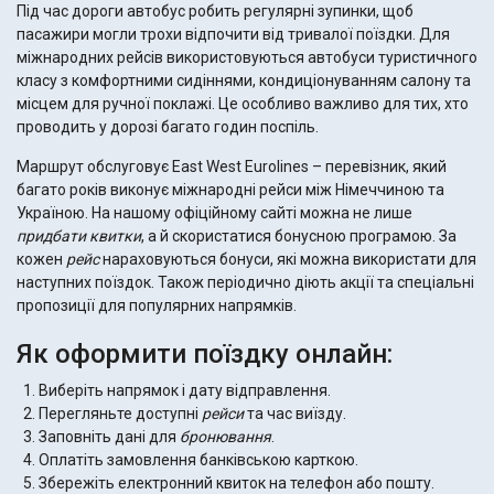
Під час дороги автобус робить регулярні зупинки, щоб
пасажири могли трохи відпочити від тривалої поїздки. Для
міжнародних рейсів використовуються автобуси туристичного
класу з комфортними сидіннями, кондиціонуванням салону та
місцем для ручної поклажі. Це особливо важливо для тих, хто
проводить у дорозі багато годин поспіль.
Маршрут обслуговує East West Eurolines – перевізник, який
багато років виконує міжнародні рейси між Німеччиною та
Україною. На нашому офіційному сайті можна не лише
придбати квитки
, а й скористатися бонусною програмою. За
кожен
рейс
нараховуються бонуси, які можна використати для
наступних поїздок. Також періодично діють акції та спеціальні
пропозиції для популярних напрямків.
Як оформити поїздку онлайн:
Виберіть напрямок і дату відправлення.
Перегляньте доступні
рейси
та час виїзду.
Заповніть дані для
бронювання
.
Оплатіть замовлення банківською карткою.
Збережіть електронний квиток на телефон або пошту.