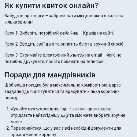
Як купити квиток онлайн?
Забудьте про черги – забронювати місце можна всього за
кілька хвилин!
Крок 1. Виберіть потрібний
рейс
Київ – Краків на сайті.
Крок 2. Введіть свої дані та оплатіть білет в зручний спосіб.
Крок 3. Отримайте електронний
квиток
на email – його не
потрібно друкувати, просто покажіть на телефоні.
Поради для мандрівників
Щоб ваша поїздка була максимально комфортною, варто
заздалегідь підготуватися та врахувати кілька корисних
порад.
Купуйте квитки
заздалегідь – так ви гарантовано
отримаєте найвигіднішу
ціну
та зможете вибрати зручне
місце.
Переконайтеся, що у вас є всі необхідні документи для
проходження кордону.