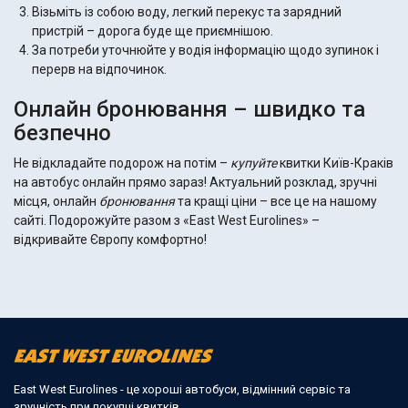
Візьміть із собою воду, легкий перекус та зарядний
пристрій – дорога буде ще приємнішою.
За потреби уточнюйте у водія інформацію щодо зупинок і
перерв на відпочинок.
Онлайн бронювання – швидко та
безпечно
Не відкладайте подорож на потім –
купуйте
квитки Київ-Краків
на автобус онлайн прямо зараз! Актуальний розклад, зручні
місця, онлайн
бронювання
та кращі ціни – все це на нашому
сайті. Подорожуйте разом з «East West Eurolines» –
відкривайте Європу комфортно!
East West Eurolines - це хороші автобуси, відмінний сервіс та
зручність при покупці квитків