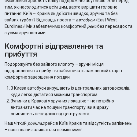
смаколиків зроблять вашу подорож незабутньою. Але перед
тим, як насолодитися всім цим, варто вирішити головне
питання: Київ – Краків як доїхати швидко, зручно та без
зайвих турбот? Відповідь проста –
автобуси
«East West
Eurolines»! Ми забезпечимо комфортний
рейс
без пересадок та
з усіма зручностями.
Комфортні відправлення та
прибуття
Подорожуйте без зайвого клопоту – зручні місця
відправлення та прибуття забезпечать вам легкий старт і
комфортне завершення поїздки.
З Києва автобуси вирушають із центральних автовокзалів,
куди легко дістатися міським транспортом.
Зупинки в Кракові у зручних локаціях – не потрібно
витрачати час на пошуки транспорту, ви відразу
опиняєтесь неподалік від центру міста.
Наш чіткий
розклад
рейсів Київ Краків та відсутність запізнень
– ваші плани залишаться незмінними!