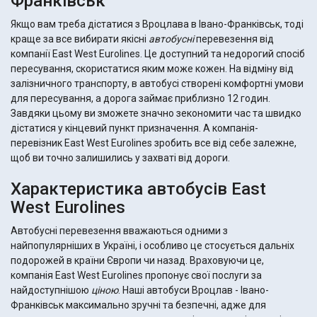
Франківськ
Якщо вам треба дістатися з Вроцлава в Івано-Франківськ, тоді
краще за все вибирати якісні
автобусні
перевезення від
компанії East West Eurolines. Це доступний та недорогий спосіб
пересування, скористатися яким може кожен. На відміну від
залізничного транспорту, в автобусі створені комфортні умови
для пересування, а дорога займає приблизно 12 годин.
Завдяки цьому ви зможете значно зекономити час та швидко
дістатися у кінцевий пункт призначення. А компанія-
перевізник East West Eurolines зробить все від себе залежне,
щоб ви точно залишились у захваті від дороги.
Характеристика автобусів East
West Eurolines
Автобусні перевезення вважаються одними з
найпопулярніших в Україні, і особливо це стосується дальніх
подорожей в країни Європи чи назад. Враховуючи це,
компанія East West Eurolines пропонує свої послуги за
найдоступнішою
ціною
. Наші автобуси Вроцлав - Івано-
Франківськ максимально зручні та безпечні, адже для