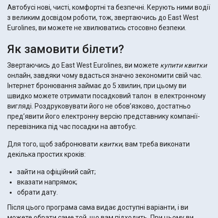
Автобусі нові, чисті, комфортні та безпечні. Керують ними водії
з великим досвідом роботи, тож, звертаючись до East West
Eurolines, ви можете не хвилюватись стосовно безпеки.
Як замовити білети?
Звертаючись до East West Eurolines, ви можете
купити квитки
онлайн, завдяки чому вдасться значно зекономити свій час.
Інтернет бронювання займає до 5 хвилин, при цьому ви
швидко можете отримати посадковий талон в електронному
вигляді. Роздруковувати його не обов’язково, достатньо
пред’явити його електронну версію представнику компанії-
перевізника під час посадки на автобус.
Для того, щоб забронювати
квитки
, вам треба виконати
декілька простих кроків:
зайти на офіційний сайт;
вказати напрямок;
обрати дату.
Після цього програма сама видає доступні варіанти, і ви
можете обрати саме той, що вам підходить. При цьому ви