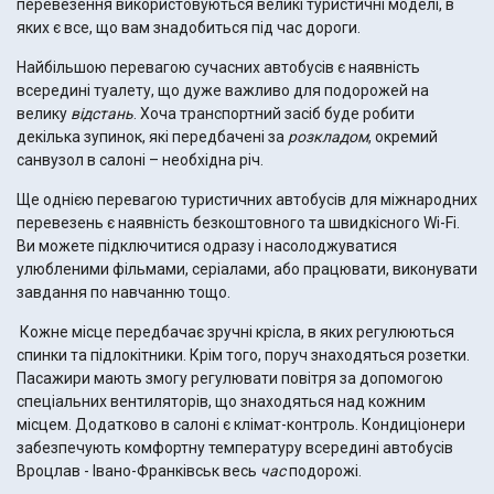
перевезення використовуються великі туристичні моделі, в
яких є все, що вам знадобиться під час дороги.
Найбільшою перевагою сучасних автобусів є наявність
всередині туалету, що дуже важливо для подорожей на
велику
відстань
. Хоча транспортний засіб буде робити
декілька зупинок, які передбачені за
розкладом
, окремий
санвузол в салоні – необхідна річ.
Ще однією перевагою туристичних автобусів для міжнародних
перевезень є наявність безкоштовного та швидкісного Wi-Fi.
Ви можете підключитися одразу і насолоджуватися
улюбленими фільмами, серіалами, або працювати, виконувати
завдання по навчанню тощо.
Кожне місце передбачає зручні крісла, в яких регулюються
спинки та підлокітники. Крім того, поруч знаходяться розетки.
Пасажири мають змогу регулювати повітря за допомогою
спеціальних вентиляторів, що знаходяться над кожним
місцем. Додатково в салоні є клімат-контроль. Кондиціонери
забезпечують комфортну температуру всередині автобусів
Вроцлав - Івано-Франківськ весь
час
подорожі.