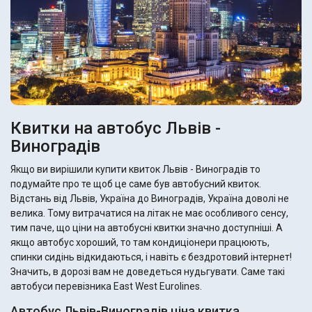
Квитки на автобус Львів -
Виноградів
Якщо ви вирішили купити квиток Львів - Виноградів то
подумайте про те щоб це саме був автобусний квиток.
Відстань від Львів, Україна до Виноградів, Україна доволі не
велика. Тому витрачатися на літак не має особливого сенсу,
тим паче, що ціни на автобусні квитки значно доступніші. А
якщо автобус хороший, то там кондиціонери працюють,
спинки сидінь відкидаються, і навіть є бездротовий інтернет!
Значить, в дорозі вам не доведеться нудьгувати. Саме такі
автобуси перевізника East West Eurolines.
Автобус Львів-Виноградів ціна квитка