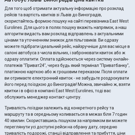
Для того щоб отримати актуальну інформацію про розклад
рейсів та вартість квитків зі Львів до Виноградів,
скористайтесь формою пошуку на сайті перевізника East West
Eurolines. Для цього в полях пошуку вкажіть напрямок, а наш
алгоритм видасть вам розклад відправлень з актуальними
цінами та уточненням знижок для пільговиків. Ви одразу
можете підібрати ідеальний рейс, найзручніше для вас місце в
салоні автобуса з числа вільних, і забронювати квиток або ж
одразу оплатити. Оплата здійснюється через систему онлайн-
платежів "Приват24", через будь який термінал "Приватбанку",
платіжною карткою або ж грошовим переказом. Після оплати
ви отримаєте електронний квиток - не забудьте роздрокувати
його перед поїздкою до Виноградів! Можна, звичайно ж, взяти
квитки і в офісі в компанії East West Eurolines, тоді вас
обслужить менеджер контакт-центру.
Тривалість поїздки залежить від конкретного рейсу та
маршруту та в середньому коливається в межах біля 7 годин
40 хвилин. Скориставшись пошуком за напрямком ви можете
переглянути усі доступні рейси на обрану дату, середню
тривалість подорожі, станції відправлення та прибуття, ціни