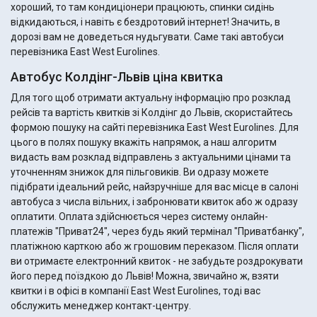
хороший, то там кондиціонери працюють, спинки сидінь
відкидаються, і навіть є бездротовий інтернет! Значить, в
дорозі вам не доведеться нудьгувати. Саме такі автобуси
перевізника East West Eurolines.
Автобус Колдінг-Львів ціна квитка
Для того щоб отримати актуальну інформацію про розклад
рейсів та вартість квитків зі Колдінг до Львів, скористайтесь
формою пошуку на сайті перевізника East West Eurolines. Для
цього в полях пошуку вкажіть напрямок, а наш алгоритм
видасть вам розклад відправлень з актуальними цінами та
уточненням знижок для пільговиків. Ви одразу можете
підібрати ідеальний рейс, найзручніше для вас місце в салоні
автобуса з числа вільних, і забронювати квиток або ж одразу
оплатити. Оплата здійснюється через систему онлайн-
платежів "Приват24", через будь який термінал "Приватбанку",
платіжною карткою або ж грошовим переказом. Після оплати
ви отримаєте електронний квиток - не забудьте роздрокувати
його перед поїздкою до Львів! Можна, звичайно ж, взяти
квитки і в офісі в компанії East West Eurolines, тоді вас
обслужить менеджер контакт-центру.