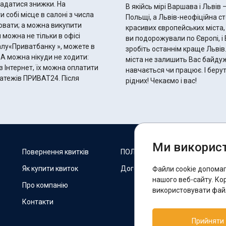
ладатися знижки. На
В якійсь мірі Варшава і Львів
 собі місце в салоні з числа
Польщі, а Львів-неофіційна с
ювати; а можна викупити
красивих європейських міста,
можна не тільки в офісі
ви подорожували по Європі, і
алу«Приватбанку », можете в
зробіть останнім краще Львів
 А можна нікуди не ходити:
міста не залишить Вас байдужи
 Інтернет, їх можна оплатити
навчається чи працює. І берут
атежів ПРИВАТ24. Після
рідних! Чекаємо і вас!
Ми використ
М
Повернення квитків
ПОЛІТИКА COOKIES
Як купити квиток
Договір оферти
Файли cookie допома
F
нашого веб-сайту. Ко
Про компанію
використовувати файл
Контакти
П
Прийняти