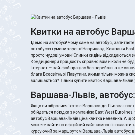
Квитки на автобус Варша
Їдемо на автобусі! Чому саме на автобусі, запитаєт
автобусах і умови хороші! Наприклад, Компанія East
просто чудові умови! Спинки сидінь відкидаються з
Кондиціонери працюють справно вам ніколи не буд
Інтернет — вай-фай працює без перебоїв, а це означ
блага Всесвітньої Павутини, якими тільки можна ск
залишається? Тільки купити квиток Варшава-Львів у 
Варшава-Львів, автобус:
Якщо ви зібралися їхати з Варшави до Львова і вас ц
обійдеться поїздка з компанією East West Eurolines, 
автобус Варшава-Львів ціна квитка невелика. А що
можете зайти на офіційний сайт компанії і вказати 
курсуючий за маршрутом Варшава-Львів автобус: ва