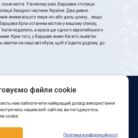
 – схожі міста. У всякому разі, Варшава-столиця
толиця Західної частини України. Два дивно
 між якими всього лише ніч або день шляху… якщо
 Варшава була останнім містом у вашому списку,
. Їхати недалеко, а краса ще одного європейського
ми. Крім того, у Варшаві живе багато львів'ян:
ь квитки на наші автобуси, щоб з'їздити додому, до
овуємо файли cookie
и в соцмережах:
гають нам забезпечити найкращий досвід використання
acebook
ристуючись нашим веб-сайтом, ви погоджуєтесь
и cookie.
ідтримка:
Політика конфіденційності