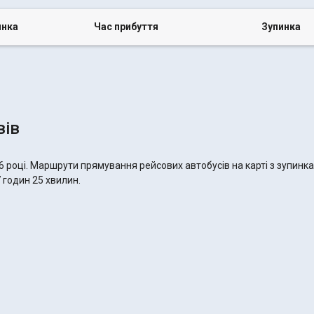
инка
Час прибуття
Зупинка
вів
6 році. Маршрути прямування рейсових автобусів на карті з зупинк
7 годин 25 хвилин.