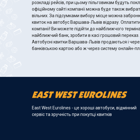
розкладі рейсів, при цьому пільговикам будуть пок
офіційному сайті компанії можна буде також вибрати
вільних. За підсумками вибору місце можна заброн
квиток на автобус Варшава-Львів відразу. Оплатити 
компанії! Ви можете підійти до найближчого термін
найближчий банк, зробити в касі грошовий переказ.
Автобусні квитки Варшава-Львів продаються і через
банківською картою або ж через систему онлайн-пл
East West Eurolines - це хороші автобуси, відмінний
сервіс та зручність при покупці квитків