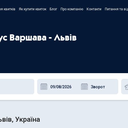
я квитків
Як купити квиток
Блог
Про компанію
Контакти
Питання та ві
- Украї
- Русск
ус Варшава - Львів
- Polski
- Englis
вів, Україна