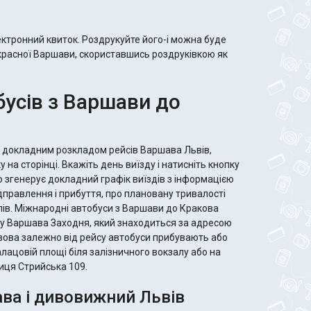
ктронний квиток. Роздрукуйте його-і можна буде
красної Варшави, скориставшись роздруківкою як
усів з Варшави до
 докладним розкладом рейсів Варшава Львів,
на сторінці. Вкажіть день виїзду і натисніть кнопку
 згенерує докладний графік виїздів з інформацією
ідправлення і прибуття, про плановану тривалості
лів. Міжнародні автобуси з Варшави до Кракова
у Варшава Заходня, який знаходиться за адресою
ьвова залежно від рейсу автобуси прибувають або
алацовій площі біля залізничного вокзалу або на
иця Стрийська 109.
ва і дивовижний Львів