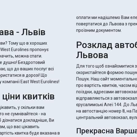
оплати ми надішлемо Вам еле
повертатися до Львова з пре
ва - Львів
проїзним документом.
Розклад автоб
е ви? Тому що в хороших
 West Eurolines пропонує
Львова
начить, можна спати.
е душно! Бездротовий
Для того щоб ознайомитися з
ає, що до ваших послуг всі
скористайтеся формою пошуку 
ористатися в дорозі! Що
Пошук. Наш сайт моментально
компанії East West Eurolines!
про вартість квитків, часом в
поїздки, адресами автовокза
 ціни квитків
відправляються з автовокзал
єрусалимські Алеї 144. До Л
ікавить, у скільки вам
на автостанцію номер 8, на П
то не сумнівайтеся - на
центральний автовокзал, вул
б дізнатися докладніше, Ви
там, що вас цікавить
Прекрасна Варша
ртість квитка буде вказана в