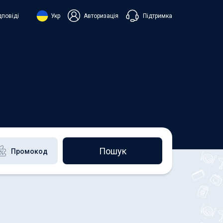
Підтримка
дповіді
Укр
Авторизація
нська
ий
+38 098 815 44 44
+48 508 154 444
+49 152 581 544 44
h
Чат в Viber
Чатбот в Telegram
Чат в Messenger
Пошук