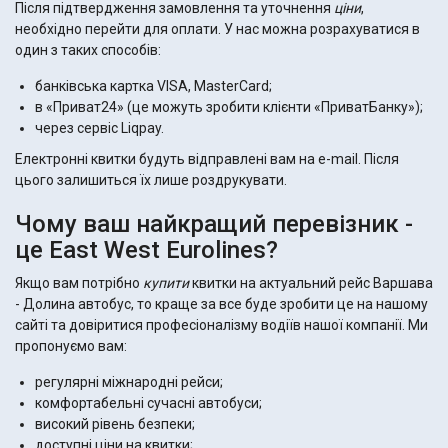
Після підтвердження замовлення та уточнення
ціни
,
необхідно перейти для оплати. У нас можна розрахуватися в
один з таких способів:
банківська картка VISA, MasterCard;
в «Приват24» (це можуть зробити клієнти «ПриватБанку»);
через сервіс Liqpay.
Електронні квитки будуть відправлені вам на e-mail. Після
цього залишиться їх лише роздрукувати.
Чому ваш найкращий перевізник -
це East West Eurolines?
Якщо вам потрібно
купити
квитки на актуальний рейс Варшава
- Долина автобус, то краще за все буде зробити це на нашому
сайті та довіритися професіоналізму водіїв нашої компанії. Ми
пропонуємо вам:
регулярні міжнародні рейси;
комфортабельні сучасні автобуси;
високий рівень безпеки;
доступні ціни на квитки;