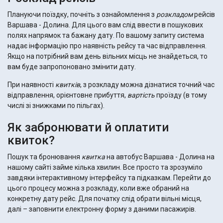
Плануючи поїздку, почніть з ознайомлення з
розкладом
рейсів
Варшава - Долина. Для цього вам слід ввести в пошукових
полях напрямок та бажану дату. По вашому запиту система
надає інформацію про наявність рейсу та час відправлення.
Якщо на потрібний вам день вільних місць не знайдеться, то
вам буде запропоновано змінити дату.
При наявності
квитків
, з розкладу можна дізнатися точний час
відправлення, орієнтовне прибуття,
вартість
проїзду (в тому
числі зі знижками по пільгах).
Як забронювати й оплатити
квиток?
Пошук та бронювання
квитка
на автобус Варшава - Долина на
нашому сайті займе кілька хвилин. Все просто та зрозуміло
завдяки інтерактивному інтерфейсу та підказкам. Перейти до
цього процесу можна з розкладу, коли вже обраний на
конкретну дату рейс. Для початку слід обрати вільні місця,
далі – заповнити електронну форму з даними пасажирів.