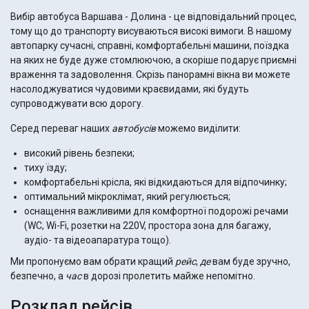
Вибір автобуса Варшава - Долина - це відповідальний процес,
тому що до транспорту висуваються високі вимоги. В нашому
автопарку сучасні, справні, комфортабельні машини, поїздка
на яких не буде дуже стомлюючою, а скоріше подарує приємні
враження та задоволення. Скрізь панорамні вікна ви можете
насолоджуватися чудовими краєвидами, які будуть
супроводжувати всю дорогу.
Серед переваг наших
автобусів
можемо виділити:
високий рівень безпеки;
тиху їзду;
комфортабельні крісла, які відкидаються для відпочинку;
оптимальний мікроклімат, який регулюється;
оснащення важливими для комфортної подорожі речами
(WC, Wi-Fi, розетки на 220V, простора зона для багажу,
аудіо- та відеоапаратура тощо).
Ми пропонуємо вам обрати кращий
рейс
,
де
вам буде зручно,
безпечно, а
час
в дорозі пролетить майже непомітно.
Розклад рейсів