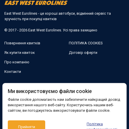
East West Eurolines - це хороші автобуси, відмінний сервіс та
зручність при покупці квитків
© 2017 - 2026 East West Eurolines. Усі права захищено
Повернення квитків
ПОЛІТИКА COOKIES
Як купити квиток
Договір оферти
Про компанію
Контакти
Ми в соцмережах:
Ми використовуємо файли cookie
Файли cookie допомагають нам забезпечити найкращий досвід
Facebook
використання нашого веб-сайту. Користуючись нашим веб-
сайтом, ви погоджуєтесь використовувати файли cookie.
Підтримка:
Політика
Прийняти
Telegram-бот
Viber
Messenger