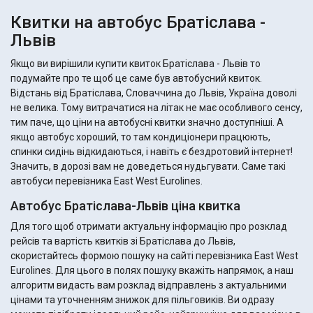
Квитки на автобус Братіслава -
Львів
Якщо ви вирішили купити квиток Братіслава - Львів то
подумайте про те щоб це саме був автобусний квиток.
Відстань від Братіслава, Словаччина до Львів, Україна доволі
не велика. Тому витрачатися на літак не має особливого сенсу,
тим паче, що ціни на автобусні квитки значно доступніші. А
якщо автобус хороший, то там кондиціонери працюють,
спинки сидінь відкидаються, і навіть є бездротовий інтернет!
Значить, в дорозі вам не доведеться нудьгувати. Саме такі
автобуси перевізника East West Eurolines.
Автобус Братіслава-Львів ціна квитка
Для того щоб отримати актуальну інформацію про розклад
рейсів та вартість квитків зі Братіслава до Львів,
скористайтесь формою пошуку на сайті перевізника East West
Eurolines. Для цього в полях пошуку вкажіть напрямок, а наш
алгоритм видасть вам розклад відправлень з актуальними
цінами та уточненням знижок для пільговиків. Ви одразу