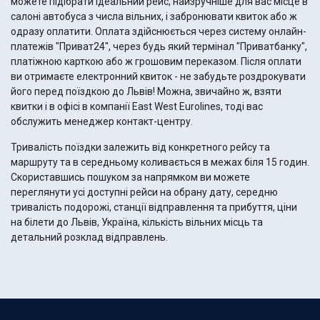
можете підібрати ідеальний рейс, найзручніше для вас місце в
салоні автобуса з числа вільних, і забронювати квиток або ж
одразу оплатити. Оплата здійснюється через систему онлайн-
платежів "Приват24", через будь який термінал "Приватбанку",
платіжною карткою або ж грошовим переказом. Після оплати
ви отримаєте електронний квиток - не забудьте роздрокувати
його перед поїздкою до Львів! Можна, звичайно ж, взяти
квитки і в офісі в компанії East West Eurolines, тоді вас
обслужить менеджер контакт-центру.
Тривалість поїздки залежить від конкретного рейсу та
маршруту та в середньому коливається в межах біля 15 годин.
Скориставшись пошуком за напрямком ви можете
переглянути усі доступні рейси на обрану дату, середню
тривалість подорожі, станції відправлення та прибуття, ціни
на білети до Львів, Україна, кількість вільних місць та
детальний розклад відправлень.