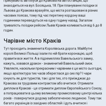
Прибувають автобуси до Кракова на автостанцію, що
знаходиться на вул. Босяцька, 18. При плануванні поїздки зі
Львова до Кракова врахуйте, що міста розташовані в різних
часових поясах, тому під час перетину кордону ваші
годинники переведуться на одну годину назад. Загалом
тривалість поїздки рейсом Львів Краків коливається від 6 до 8
годин.
Чарівне місто Краків
Тут проходить знаменита Королівська дорога. Майбутні
королі Великої Польщі їхали по ній брати коронацію, щоб
правити все життя. А в підземеллях Вавельського замку,
кажуть, ховався дракон - знаменитий Вавельський смок.
Уявляєте, наскільки прекрасним і чарівним є це місто сьогодні,
якщо архітектура тих часів збереглася до сих пір? І чари
існують як для туристів, так і для тих, хто приїжджає до
Кракова за трудовим контрактом або вчитися. Отримати
диплом в Кракові - це отримати диплом Європейського Союзу,
а попрацювати в цьому великому промисловому центрі кілька
років - повернутися додому забезпеченою людиною. Тому так
багато українців із західних областей і їдуть вчитися і