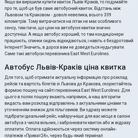
Якщо ви вирішили купити квиток Львів-Краків, то подумайте
про те, щоб це був саме автобусний квиток. Відстань між
Львовом та Краковом - доволі невелика, всього 339
кілометрів. Тому витрачатися на літак не має особливого
сенсу, тим паче, що ціни на автобусні квитки значно
доступніші. А якщо автобус хороший, то там кондиціонери
працюють, спинки сидінь відкидаються, і навіть є бездротовий
Інтернет! Значить, в дорозі вам не доведеться нудьгувати.
Саме такі автобуси перевізника East West Eurolines.
Автобус Львів-Краків ціна квитка
Для того, щоб отримати актуальну інформацію про розклад
рейсів та вартість білетів зі Львова до Кракова, скористайтесь
формою пошуку на сайті перевізника East West Eurolines. Для
цього в полях пошуку вкажіть напрямок, а наш алгоритм
видасть вам розклад відправлень з актуальними цінами та
уточненням знижок для пільговиків. Ви одразу можете
підібрати ідеальний рейс, найзручніше для вас місце в салоні
автобуса з числа вільних, і забронювати квиток або ж відразу
оплатити. Оплата здійснюється через систему онлайн-
платежів «Приват24», через будь-який термінал