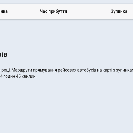
инка
Час прибуття
Зупинка
ів
6 році. Маршрути прямування рейсових автобусів на карті з зупинка
14 годин 45 хвилин.