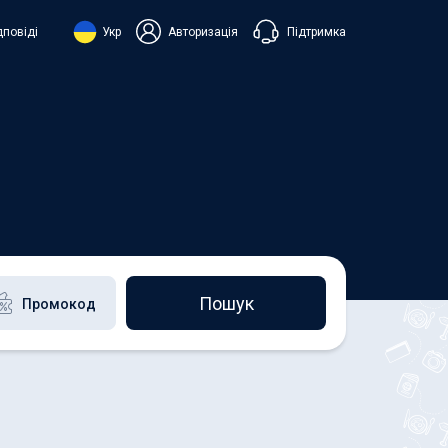
Підтримка
дповіді
Укр
Авторизація
нська
ий
+38 098 815 44 44
+48 508 154 444
+49 152 581 544 44
h
Чат в Viber
Чатбот в Telegram
Чат в Messenger
Пошук