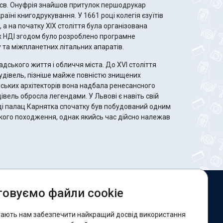
рі св. Онуфрія знайшов притулок першодрукар
аїні книгодрукування. У 1661 році колегія єзуїтів
 а на початку XIX століття була організована
их НДІ згодом було розроблено програмне
 та міжпланетних літальних апаратів.
дського життя і обличчя міста. До XVI століття
удівель, пізніше майже повністю знищених
ських архітекторів вона надбала ренесансного
івель обросла легендами. У Львові є навіть свій
ді палац Карнятка спочатку був побудований одним
ького походження, однак якийсь час дійсно належав
овуємо файли cookie
и в соцмережах:
гають нам забезпечити найкращий досвід використання