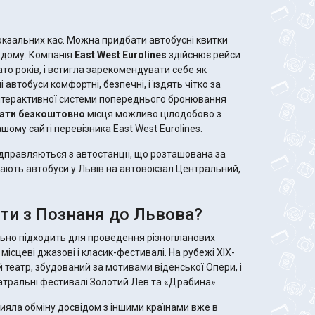
окзальних кас. Можна придбати автобусні квитки
 дому. Компанія
East West Eurolines
здійснює рейси
то років, і встигла зарекомендувати себе як
 автобуси комфортні, безпечні, і їздять чітко за
нтерактивної системи попереднього бронювання
вати безкоштовно
місця можливо цілодобово з
шому сайті перевізника East West Eurolines.
ідправляються з автостанції, що розташована за
вають автобуси у Львів на автовокзал Центральний,
ати з Познаня до Львова?
ьно підходить для проведення різнопланових
 місцеві джазові і класик-фестивалі. На рубежі XIX-
ий театр, збудований за мотивами віденської Опери, і
еатральні фестивалі Золотий Лев та «Драбина».
ияла обміну досвідом з іншими країнами вже в