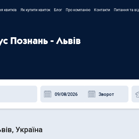
я квитків
Як купити квиток
Блог
Про компанію
Контакти
Питання та ві
- Украї
- Русск
ус Познань - Львів
- Polski
- Englis
вів, Україна