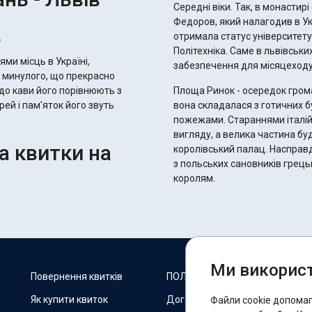
Середні віки. Так, в монасти
Федоров, який налагодив в Укр
в
отримала статус університету,
Політехніка. Саме в львівськ
ями місць в Україні,
забезпечення для місяцеходу
і минулого, що прекрасно
 до кави його порівнюють з
Площа Ринок - осередок грома
рей і пам'яток його звуть
вона складалася з готичних б
пожежами. Стараннями італій
вигляду, а велика частина буд
на квитки на
королівський палац. Насправ
з польських сановників грец
королям.
Ми використ
М
Повернення квитків
ПОЛІТИКА COOKIES
Як купити квиток
Договір оферти
Файли cookie допома