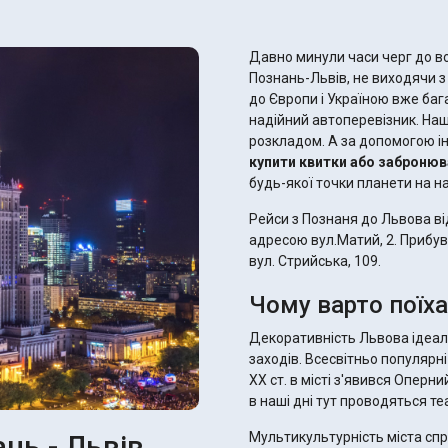
Давно минули часи черг до в
Познань-Львів, не виходячи з
до Європи і Україною вже бага
надійний автоперевізник. Наші
розкладом. А за допомогою і
купити квитки або заброню
будь-якої точки планети на на
Рейси з Познаня до Львова в
адресою вул.Матий, 2. Прибу
вул. Стрийська, 109.
Чому варто поїх
Декоративність Львова ідеал
заходів. Всесвітньо популярні
XX ст. в місті з'явився Оперн
в наші дні тут проводяться т
нь - Львів
Мультикультурність міста спр