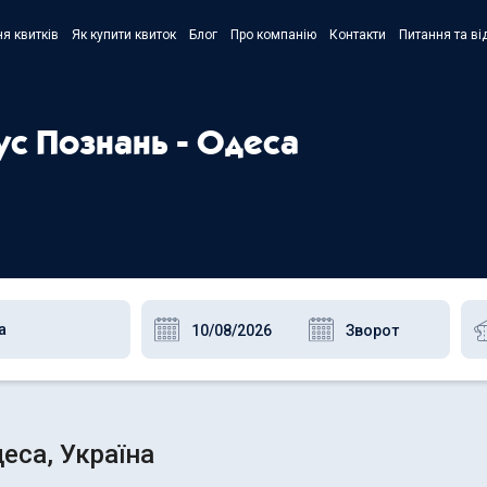
я квитків
Як купити квиток
Блог
Про компанію
Контакти
Питання та ві
- Украї
- Русск
ус Познань - Одеса
- Polski
- Englis
еса, Україна