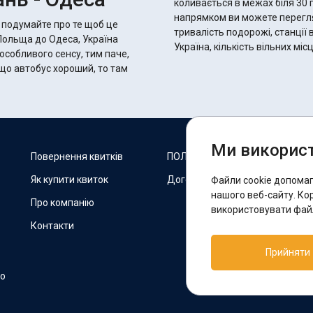
коливається в межах біля 30 годин 30 хвилин.
напрямком ви можете переглян
 подумайте про те щоб це
тривалість подорожі, станції 
 Польща до Одеса, Україна
Україна, кількість вільних мі
 особливого сенсу, тим паче,
Ми використ
М
Повернення квитків
ПОЛІТИКА COOKIES
Як купити квиток
Договір оферти
Файли cookie допома
F
нашого веб-сайту. Ко
Про компанію
використовувати файл
Контакти
П
Прийняти
T
но