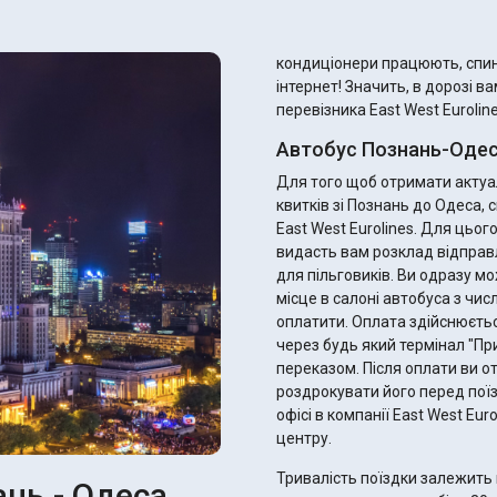
кондиціонери працюють, спинк
інтернет! Значить, в дорозі в
перевізника East West Euroline
Автобус Познань-Одес
Для того щоб отримати актуал
квитків зі Познань до Одеса,
East West Eurolines. Для цьо
видасть вам розклад відправ
для пільговиків. Ви одразу можете підібрати ідеальний рейс, найзручніше для вас
місце в салоні автобуса з чис
оплатити. Оплата здійснюєтьс
через будь який термінал "П
переказом. Після оплати ви отримаєте електронний квиток - не забудьте
роздрокувати його перед поїз
офісі в компанії East West Eu
центру.
Тривалість поїздки залежить 
ань - Одеса