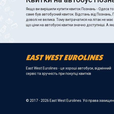
Якщо ви вирішили купити квиток Познань - Одеса то
саме був автобусний квиток. Відстань від Познань,
доволі не велика. Тому витрачатися на літак не має
що ціни на автобусні квитки значно доступніші. А якщо автобус хороший, то там
East West Eurolines - це хороші автобуси, відмінний
сервіс та зручність при покупці квитків
© 2017 - 2026 East West Eurolines. Усі права захище