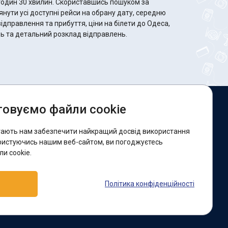
 Скориставшись пошуком за
ути усі доступні рейси на обрану дату, середню
відправлення та прибуття, ціни на білети до Одеса,
сць та детальний розклад відправлень.
овуємо файли cookie
и в соцмережах:
гають нам забезпечити найкращий досвід використання
acebook
ристуючись нашим веб-сайтом, ви погоджуєтесь
и cookie.
ідтримка:
Політика конфіденційності
elegram-бот
Viber
Messenger