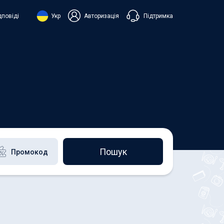
Підтримка
дповіді
Укр
Авторизація
нська
ий
+38 098 815 44 44
+48 508 154 444
+49 152 581 544 44
h
Чат в Viber
Чатбот в Telegram
Чат в Messenger
Пошук