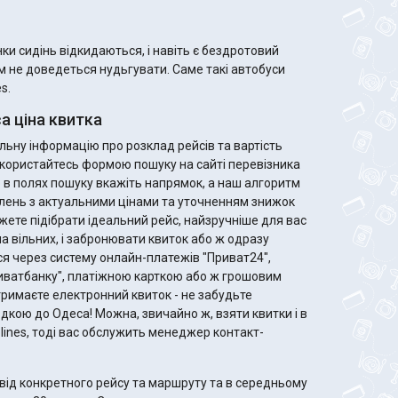
и сидінь відкидаються, і навіть є бездротовий
ам не доведеться нудьгувати. Саме такі автобуси
s.
а ціна квитка
ьну інформацію про розклад рейсів та вартість
 скористайтесь формою пошуку на сайті перевізника
го в полях пошуку вкажіть напрямок, а наш алгоритм
лень з актуальними цінами та уточненням знижок
ла вільних, і забронювати квиток або ж одразу
я через систему онлайн-платежів "Приват24",
риватбанку", платіжною карткою або ж грошовим
дкою до Одеса! Можна, звичайно ж, взяти квитки і в
rolines, тоді вас обслужить менеджер контакт-
від конкретного рейсу та маршруту та в середньому