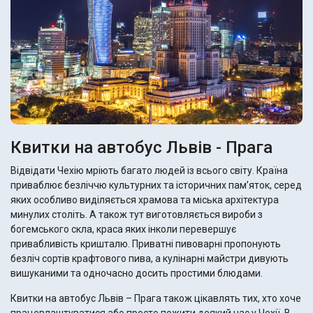
Квитки на автобус Львів - Прага
Відвідати Чехію мріють багато людей із всього світу. Країна
приваблює безліччю культурних та історичних пам’яток, серед
яких особливо виділяється храмова та міська архітектура
минулих століть. А також тут виготовляється вироби з
богемського скла, краса яких інколи перевершує
привабливість кришталю. Приватні пивоварні пропонують
безліч сортів крафтового пива, а кулінарні майстри дивують
вишуканими та одночасно досить простими блюдами.
Квитки на автобус Львів – Прага також цікавлять тих, хто хоче