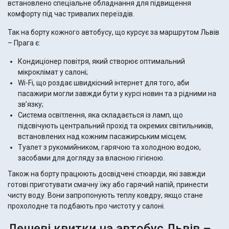
встановлено спеціальне обладнання для підвищення
комфорту під час тривалих переїздів.
Так на борту кожного автобусу, що курсує за маршрутом Львів
– Прага є:
Кондиціонер повітря, який створює оптимальний
мікроклімат у салоні;
Wi-Fi, що роздає швидкісний інтернет для того, аби
пасажири могли завжди бути у курсі новин та з рідними на
зв’язку;
Система освітлення, яка складається із ламп, що
підсвічують центральний прохід та окремих світильників,
встановлених над кожним пасажирським місцем;
Туалет з рукомийником, гарячою та холодною водою,
засобами для догляду за власною гігієною.
Також на борту працюють досвідчені стюарди, які завжди
готові приготувати смачну їжу або гарячий напій, принести
чисту воду. Вони запропонують теплу ковдру, якщо стане
прохолодне та подбають про чистоту у салоні.
Дешеві квитки на автобус Львів –