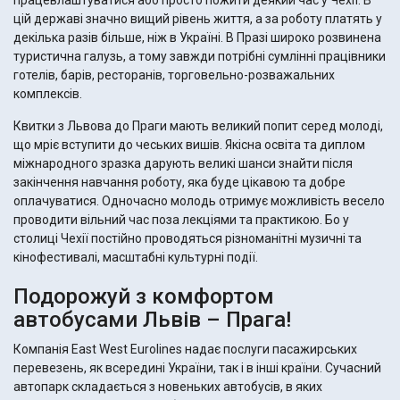
працевлаштуватися або просто пожити деякий час у Чехії. В
цій державі значно вищий рівень життя, а за роботу платять у
декілька разів більше, ніж в Україні. В Празі широко розвинена
туристична галузь, а тому завжди потрібні сумлінні працівники
готелів, барів, ресторанів, торговельно-розважальних
комплексів.
Квитки з Львова до Праги мають великий попит серед молоді,
що мріє вступити до чеських вишів. Якісна освіта та диплом
міжнародного зразка дарують великі шанси знайти після
закінчення навчання роботу, яка буде цікавою та добре
оплачуватися. Одночасно молодь отримує можливість весело
проводити вільний час поза лекціями та практикою. Бо у
столиці Чехії постійно проводяться різноманітні музичні та
кінофестивалі, масштабні культурні події.
Подорожуй з комфортом
автобусами Львів – Прага!
Компанія East West Eurolines надає послуги пасажирських
перевезень, як всередині України, так і в інші країни. Сучасний
автопарк складається з новеньких автобусів, в яких