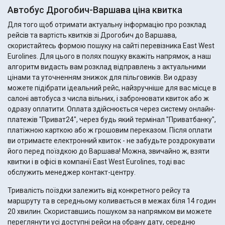
Автобус Дрогобич-Варшава ціна квитка
Для того щоб отримати актуальну інформацію про розклад
рейсів та вартість квитків зі Дрогобич до Варшава,
скористайтесь формою пошуку на сайті перевізника East West
Eurolines. Для цього в полях пошуку вкажіть напрямок, а наш
алгоритм видасть вам розклад відправлень з актуальними
цінами та уточненням знижок для пільговиків. Ви одразу
можете підібрати ідеальний рейс, найзручніше для вас місце в
салоні автобуса з числа вільних, і забронювати квиток або ж
одразу оплатити. Оплата здійснюється через систему онлайн-
платежів "Приват24", через будь який термінал "Приватбанку",
платіжною карткою або ж грошовим переказом. Після оплати
ви отримаєте електронний квиток - не забудьте роздрокувати
його перед поїздкою до Варшава! Можна, звичайно ж, взяти
квитки і в офісі в компанії East West Eurolines, тоді вас
обслужить менеджер контакт-центру.
Тривалість поїздки залежить від конкретного рейсу та
маршруту та в середньому коливається в межах біля 14 годин
20 хвилин. Скориставшись пошуком за напрямком ви можете
переглянути усі доступні рейси на обрану дату, середню