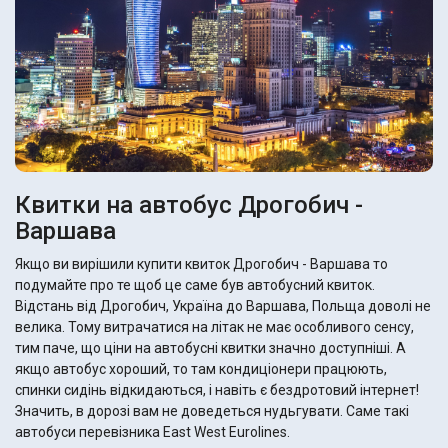
Квитки на автобус Дрогобич -
Варшава
Якщо ви вирішили купити квиток Дрогобич - Варшава то
подумайте про те щоб це саме був автобусний квиток.
Відстань від Дрогобич, Україна до Варшава, Польща доволі не
велика. Тому витрачатися на літак не має особливого сенсу,
тим паче, що ціни на автобусні квитки значно доступніші. А
якщо автобус хороший, то там кондиціонери працюють,
спинки сидінь відкидаються, і навіть є бездротовий інтернет!
Значить, в дорозі вам не доведеться нудьгувати. Саме такі
автобуси перевізника East West Eurolines.