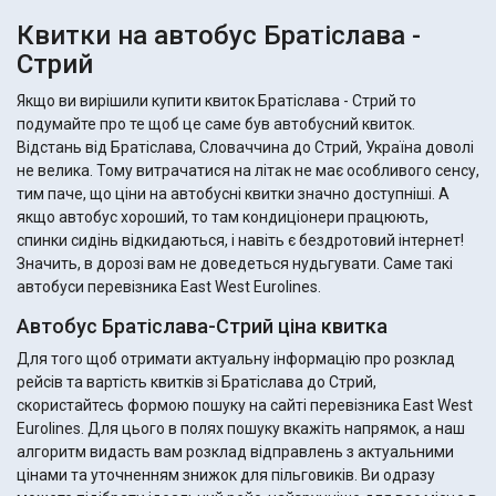
Квитки на автобус Братіслава -
Стрий
Якщо ви вирішили купити квиток Братіслава - Стрий то
подумайте про те щоб це саме був автобусний квиток.
Відстань від Братіслава, Словаччина до Стрий, Україна доволі
не велика. Тому витрачатися на літак не має особливого сенсу,
тим паче, що ціни на автобусні квитки значно доступніші. А
якщо автобус хороший, то там кондиціонери працюють,
спинки сидінь відкидаються, і навіть є бездротовий інтернет!
Значить, в дорозі вам не доведеться нудьгувати. Саме такі
автобуси перевізника East West Eurolines.
Автобус Братіслава-Стрий ціна квитка
Для того щоб отримати актуальну інформацію про розклад
рейсів та вартість квитків зі Братіслава до Стрий,
скористайтесь формою пошуку на сайті перевізника East West
Eurolines. Для цього в полях пошуку вкажіть напрямок, а наш
алгоритм видасть вам розклад відправлень з актуальними
цінами та уточненням знижок для пільговиків. Ви одразу