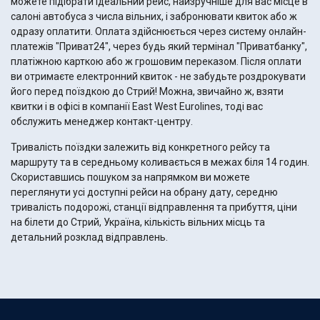
можете підібрати ідеальний рейс, найзручніше для вас місце в
салоні автобуса з числа вільних, і забронювати квиток або ж
одразу оплатити. Оплата здійснюється через систему онлайн-
платежів "Приват24", через будь який термінал "Приватбанку",
платіжною карткою або ж грошовим переказом. Після оплати
ви отримаєте електронний квиток - не забудьте роздрокувати
його перед поїздкою до Стрий! Можна, звичайно ж, взяти
квитки і в офісі в компанії East West Eurolines, тоді вас
обслужить менеджер контакт-центру.
Тривалість поїздки залежить від конкретного рейсу та
маршруту та в середньому коливається в межах біля 14 годин.
Скориставшись пошуком за напрямком ви можете
переглянути усі доступні рейси на обрану дату, середню
тривалість подорожі, станції відправлення та прибуття, ціни
на білети до Стрий, Україна, кількість вільних місць та
детальний розклад відправлень.