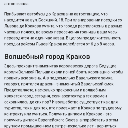
автовокзала.
Прибывают автобусы до Кракова на автостанцию, что
находится на вул. Босяцкий, 18. При планировании поездки со
Львова до Кракова учтите, что города расположены в разных
часовых поясах, во время пересечения границы ваши часы
переводятся на один час назад. В целом продолжительность
поездки рейсом Львов Краков колеблется от 6 до 8 часов.
Волшебный город Краков
Здесь проходит знаменитая королевская дорога. Будущие
короли Великой Польши ехали по ней брать коронацию, чтобы
править всю жизнь. А в подземельях Вавельского замка,
говорят, прятался дракон - знаменитый Вавельский смок.
Представляете, насколько прекрасным и волшебным
является город сегодня, если архитектура тех времен
сохранилась до сих пор? И волшебство существуют как для
туристов, так и для тех, кто приезжает в Краков по трудовому
контракту или учиться. Получить диплом в Кракове - это
получить диплом Европейского Союза, а поработать в этом
крупном промышленном центре несколько лет - вернуться