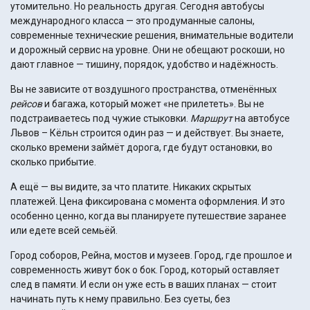
утомительно. Но реальность другая. Сегодня автобусы
международного класса — это продуманные салоны,
современные технические решения, внимательные водители
и дорожный сервис на уровне. Они не обещают роскоши, но
дают главное — тишину, порядок, удобство и надёжность.
Вы не зависите от воздушного пространства, отменённых
рейсов
и багажа, который может «не прилететь». Вы не
подстраиваетесь под чужие стыковки.
Маршрут
на автобусе
Львов – Кёльн строится один раз — и действует. Вы знаете,
сколько времени займёт дорога, где будут остановки, во
сколько прибытие.
А ещё — вы видите, за что платите. Никаких скрытых
платежей. Цена фиксирована с момента оформления. И это
особенно ценно, когда вы планируете путешествие заранее
или едете всей семьёй.
Город соборов, Рейна, мостов и музеев. Город, где прошлое и
современность живут бок о бок. Город, который оставляет
след в памяти. И если он уже есть в ваших планах — стоит
начинать путь к нему правильно. Без суеты, без