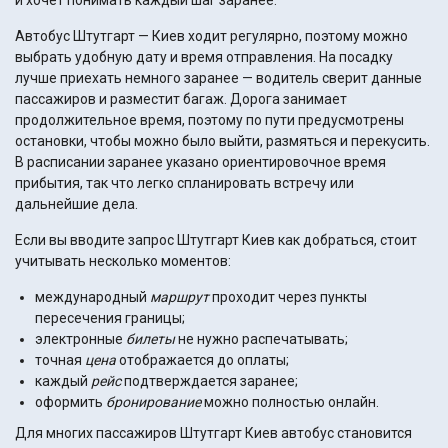
и хочет понимать каждый шаг заранее.
Автобус Штутгарт — Киев ходит регулярно, поэтому можно
выбрать удобную дату и время отправления. На посадку
лучше приехать немного заранее — водитель сверит данные
пассажиров и разместит багаж. Дорога занимает
продолжительное время, поэтому по пути предусмотрены
остановки, чтобы можно было выйти, размяться и перекусить.
В расписании заранее указано ориентировочное время
прибытия, так что легко спланировать встречу или
дальнейшие дела.
Если вы вводите запрос Штутгарт Киев как добраться, стоит
учитывать несколько моментов:
международный
маршрут
проходит через пункты
пересечения границы;
электронные
билеты
не нужно распечатывать;
точная
цена
отображается до оплаты;
каждый
рейс
подтверждается заранее;
оформить
бронирование
можно полностью онлайн.
Для многих пассажиров Штутгарт Киев автобус становится