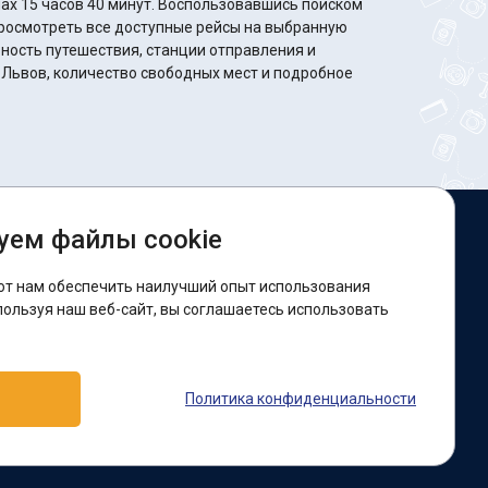
минут. Воспользовавшись поиском
росмотреть все доступные рейсы на выбранную
ность путешествия, станции отправления и
 Львов, количество свободных мест и подробное
уем файлы cookie
ы в соцсетях:
ют нам обеспечить наилучший опыт использования
acebook
пользуя наш веб-сайт, вы соглашаетесь использовать
оддержка:
Политика конфиденциальности
elegram-бот
Viber
Messenger