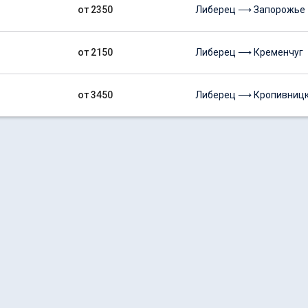
от 2350
Либерец ⟶ Запорожье
от 2150
Либерец ⟶ Кременчуг
от 3450
Либерец ⟶ Кропивниц