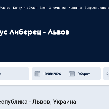
билетов
Как купить билет
Блог
О компании
Контакты
Вопросы и ответ
- Українс
- Русский
бус Либерец - Львов
- Polski
- English
спублика - Львов, Украина