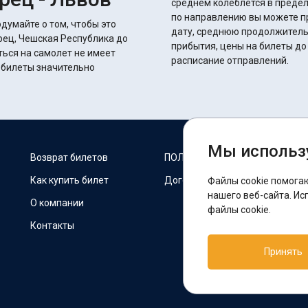
среднем колеблется в пределах 15 часов 40 
по направлению вы можете п
думайте о том, чтобы это
дату, среднюю продолжитель
рец, Чешская Республика до
прибытия, цены на билеты до
ться на самолет не имеет
расписание отправлений.
е билеты значительно
Мы использ
М
Возврат билетов
ПОЛИТИКА COOKIES
Как купить билет
Договор оферты
Файлы cookie помога
F
нашего веб-сайта. Ис
О компании
файлы cookie.
Контакты
П
Принять
T