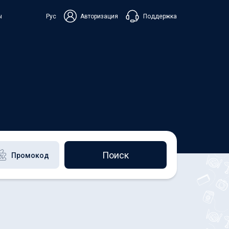
Поддержка
ы
Рус
Авторизация
ька
+38 098 815 44 44
+48 508 154 444
+49 152 581 544 44
Чат в Viber
Чатбот в Telegram
Чат в Messenger
Поиск