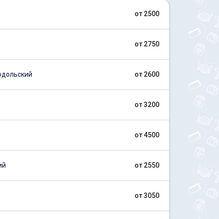
от 2500
от 2750
одольский
от 2600
от 3200
от 4500
ий
от 2550
от 3050