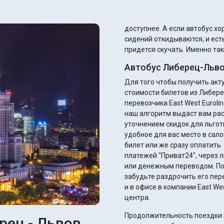
доступнее. А если автобус хороший, то там кондиционеры работают, спинки
сидений откидываются, и есть
придется скучать. Именно так
Автобус Либерец-Льво
Для того чтобы получить ак
стоимости билетов из Либере
перевозчика East West Euroli
наш алгоритм выдаст вам ра
уточнением скидок для льготников. Вы сразу можете подобрать и
удобное для вас место в сало
билет или же сразу оплатить
платежей "Приват24", через 
или денежным переводом. После оплаты вы получите электронный билет – не
забудьте раздрочить его пер
и в офисе в компании East We
центра.
Продолжительность поездки з
рец - Львов