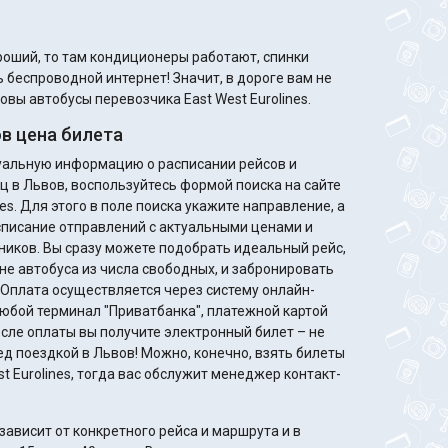
 беспроводной интернет! Значит, в дороге вам не
овы автобусы перевозчика East West Eurolines.
в цена билета
туальную информацию о расписании рейсов и
ц в Львов, воспользуйтесь формой поиска на сайте
nes. Для этого в поле поиска укажите направление, а
списание отправлений с актуальными ценами и
деальный рейс,
не автобуса из числа свободных, и забронировать
. Оплата осуществляется через систему онлайн-
любой терминал "Приватбанка", платежной картой
ед поездкой в Львов! Можно, конечно, взять билеты
st Eurolines, тогда вас обслужит менеджер контакт-
ависит от конкретного рейса и маршрута и в