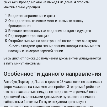
Заказать
проезд можно не выходя из дома. Алгоритм
максимально упрощён:
Введите направление и даты
Определитесь с числом мест и нажмите кнопку
бронирования
Впишите персональные сведения каждого едущего
Подтвердите транзакцию
Откройте письмо на электронной почте — там окажутся
билеты
с кодами для сканирования, координатами места
посадки и номером горячей линии
Весь цикл от поиска до получения документов укладывается
в пять минут максимум.
Особенности данного направления
Автобус Дортмунд Львов в дороге 23 часа, если не возникает
форс-мажоров на таможне или пробок. Это прямой рейс, так
что пересаживаться никуда не придётся — огромный плюс
для семей с маленькими детьми или путешественников с
габаритным багажом. По пути водители организуют
технические паузы возле придорожных комплексов, где