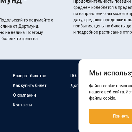
Продолжительность поездки з
среднем колеблется в пределах 27 часов 20 
по направлению вы можете п
дату, среднюю продолжитель
Подольский то подумайте о
прибытия, цены на билеты д
тояние от Дортмунд,
и подробное расписание отп
о не велика. Поэтому
м более что цены на
Мы использ
М
Возврат билетов
ПОЛИТИКА COOKIES
Как купить билет
Договор оферты
Файлы cookie помога
F
нашего веб-сайта. Ис
О компании
файлы cookie.
Контакты
П
Принять
T