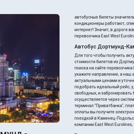
автобусные билеты значительно доступнее. А если
кондиционеры работают, спи
интернет! Значит, в дороге в
перевозчика East West Eurolin
Автобус Дортмунд-Ка
Для того чтобы получить ак
стоимости билетов из Дортм
поиска на сайте перевозчика E
укажите направление, а наш 
актуальными ценами и уточнением ск
подобрать идеальный рейс, у
свободных, и забронировать 
осуществляется через систем
терминал "Приватбанка", плате
оплаты вы получите электрон
поездкой в Каменец-Подольск
компании East West Eurolines
мунд -