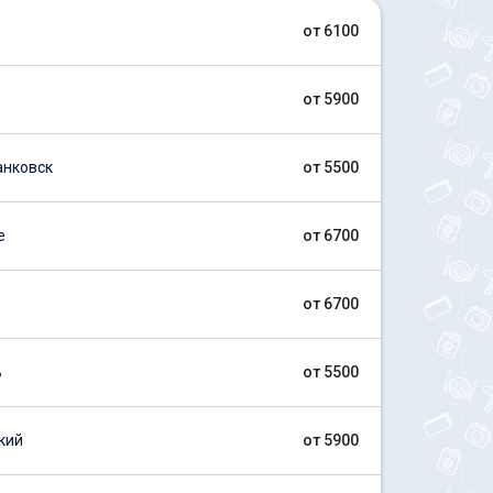
от 6100
от 5900
нковск
от 5500
е
от 6700
от 6700
ь
от 5500
кий
от 5900