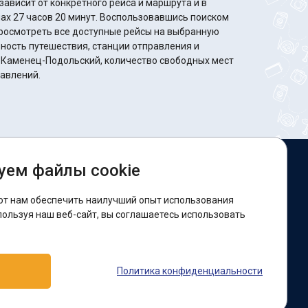
ависит от конкретного рейса и маршрута и в
минут. Воспользовавшись поиском
росмотреть все доступные рейсы на выбранную
ность путешествия, станции отправления и
о Каменец-Подольский, количество свободных мест
равлений.
уем файлы cookie
ы в соцсетях:
ют нам обеспечить наилучший опыт использования
acebook
пользуя наш веб-сайт, вы соглашаетесь использовать
оддержка:
Политика конфиденциальности
elegram-бот
Viber
Messenger