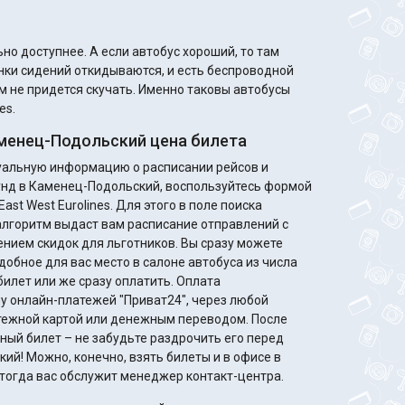
 автобус хороший, то там
нки сидений откидываются, и есть беспроводной
ам не придется скучать. Именно таковы автобусы
es.
менец-Подольский цена билета
туальную информацию о расписании рейсов и
унд в Каменец-Подольский, воспользуйтесь формой
ast West Eurolines. Для этого в поле поиска
алгоритм выдаст вам расписание отправлений с
идок для льготников. Вы сразу можете
добное для вас место в салоне автобуса из числа
билет или же сразу оплатить. Оплата
у онлайн-платежей "Приват24", через любой
жной картой или денежным переводом. После
ный билет – не забудьте раздрочить его перед
ий! Можно, конечно, взять билеты и в офисе в
, тогда вас обслужит менеджер контакт-центра.