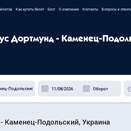
билетов
Как купить билет
Блог
О компании
Контакты
Вопросы и ответ
- Українс
- Русский
бус Дортмунд - Каменец-Подол
- Polski
- English
- Каменец-Подольский, Украина