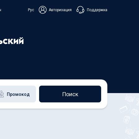
Поддержка
ы
Рус
Авторизация
ька
ьский
+38 098 815 44 44
+48 508 154 444
+49 152 581 544 44
Чат в Viber
Чатбот в Telegram
Чат в Messenger
Поиск