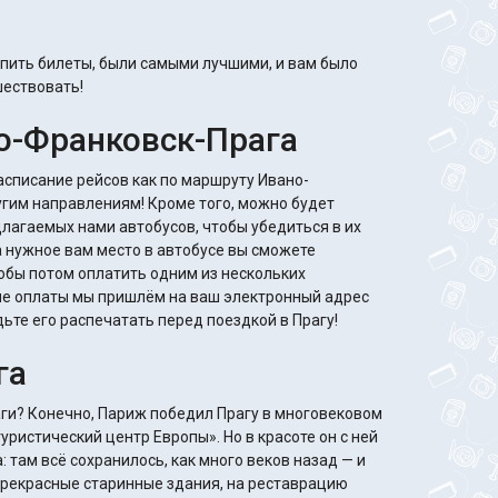
пить билеты, были самыми лучшими, и вам было
шествовать!
о-Франковск-Прага
расписание рейсов как по маршруту Ивано-
ругим направлениям! Кроме того, можно будет
лагаемых нами автобусов, чтобы убедиться в их
 нужное вам место в автобусе вы сможете
обы потом оплатить одним из нескольких
ле оплаты мы пришлём на ваш электронный адрес
дьте его распечатать перед поездкой в Прагу!
га
аги? Конечно, Париж победил Прагу в многовековом
ристический центр Европы». Но в красоте он с ней
: там всё сохранилось, как много веков назад — и
 прекрасные старинные здания, на реставрацию