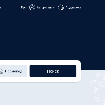
Поддержка
ы
Рус
Авторизация
ька
+38 098 815 44 44
+48 508 154 444
+49 152 581 544 44
Чат в Viber
Чатбот в Telegram
Чат в Messenger
Поиск