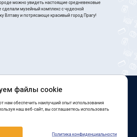
 городе можно увидеть настоящие средневековые
ме сделали музейный комплекс с чудесной
у Влтаву и потрясающе красивый город Прагу!
уем файлы cookie
ы в соцсетях:
ют нам обеспечить наилучший опыт использования
acebook
пользуя наш веб-сайт, вы соглашаетесь использовать
оддержка:
Политика конфиденциальности