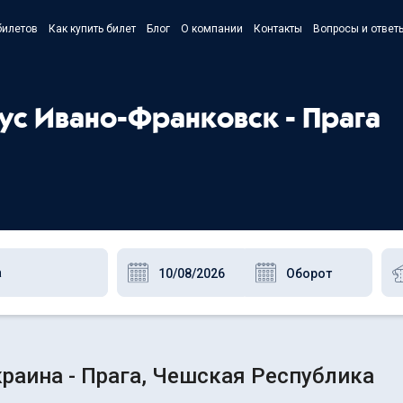
билетов
Как купить билет
Блог
О компании
Контакты
Вопросы и ответ
- Українс
- Русский
бус Ивано-Франковск - Прага
- Polski
- English
раина - Прага, Чешская Республика