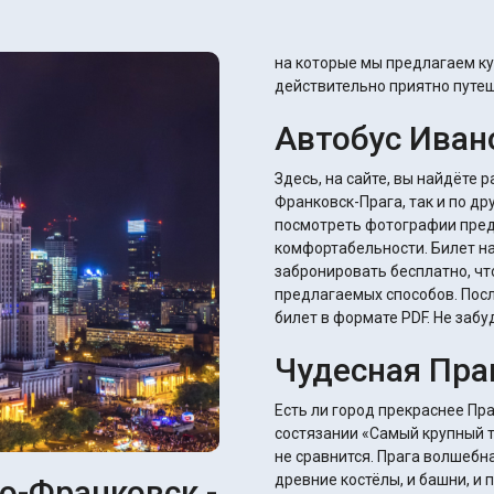
на которые мы предлагаем ку
действительно приятно путе
Автобус Иван
Здесь, на сайте, вы найдёте 
Франковск-Прага, так и по д
посмотреть фотографии пред
комфортабельности. Билет на
забронировать бесплатно, чт
предлагаемых способов. Пос
билет в формате PDF. Не забу
Чудесная Пра
Есть ли город прекраснее Пр
состязании «Самый крупный ту
не сравнится. Прага волшебна
древние костёлы, и башни, и
о-Франковск -