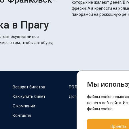
которых не жалеют денег. В
фрески. А в крепости на хол
панорамой на роскошную речк
а в Прагу
стоит осуществить с
имся о том, чтобы автобусы,
Мы использ
М
Возврат билетов
ПОЛИТИКА COOKIES
Как купить билет
Договор оферты
Файлы cookie помога
F
нашего веб-сайта. Ис
О компании
файлы cookie.
Контакты
П
Принять