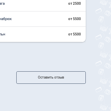
ага
от 2500
набрюк
от 5500
льн
от 5500
Оставить отзыв