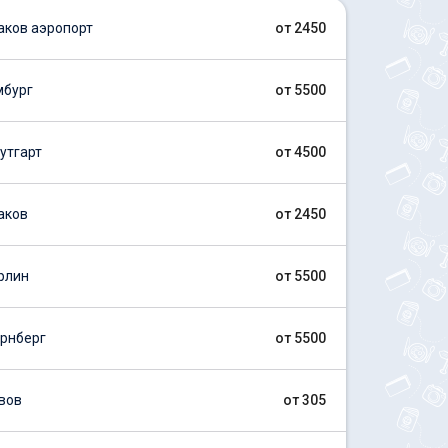
ков аэропорт
от 2450
мбург
от 5500
утгарт
от 4500
аков
от 2450
рлин
от 5500
рнберг
от 5500
вов
от 305