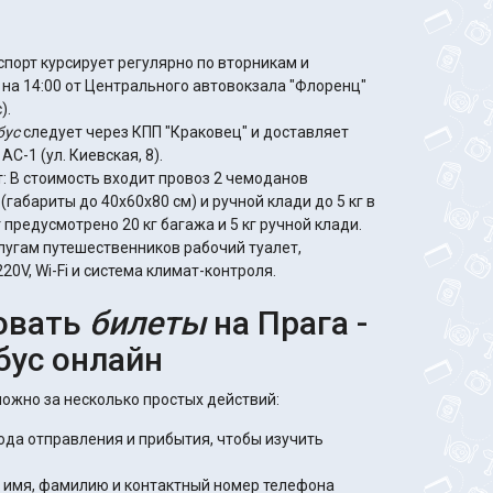
спорт курсирует регулярно по вторникам и
 на 14:00 от Центрального автовокзала "Флоренц"
).
бус
следует через КПП "Краковец" и доставляет
С-1 (ул. Киевская, 8).
 В стоимость входит провоз 2 чемоданов
(габариты до 40х60х80 см) и ручной клади до 5 кг в
 предусмотрено 20 кг багажа и 5 кг ручной клади.
лугам путешественников рабочий туалет,
0V, Wi-Fi и система климат-контроля.
овать
билеты
на Прага -
бус онлайн
ожно за несколько простых действий:
рода отправления и прибытия, чтобы изучить
 имя, фамилию и контактный номер телефона