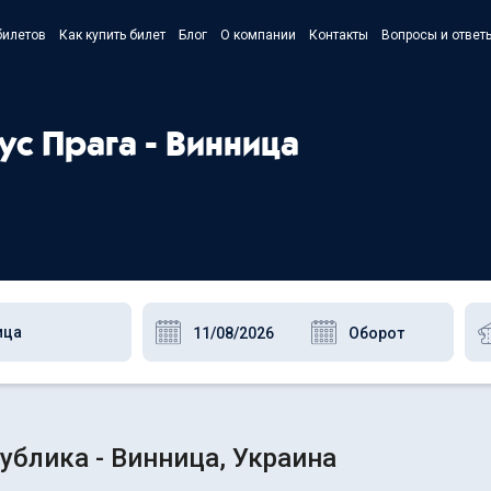
билетов
Как купить билет
Блог
О компании
Контакты
Вопросы и ответ
- Українс
- Русский
ус Прага - Винница
- Polski
- English
ублика - Винница, Украина