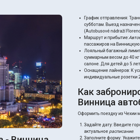
График отправления: Тран
субботам. Выезд назначен
(Autobusové nádraží Florenc
Маршрут и прибытие:
Авто
пассажиров на Винницкую А
Лояльный багажный лимит:
суммарным весом до 40 кг 
салоне. Для детей до 5 лет
Оснащение лайнеров: К ус
индивидуальные розетки 22
Как забронир
Винница авто
Оформить поездку из Чехии м
Задайте дату: Введите го
актуальное
расписание
.
а - Винница
Заполните форму: Укажите