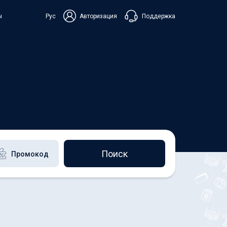
Поддержка
ы
Рус
Авторизация
ька
+38 098 815 44 44
+48 508 154 444
+49 152 581 544 44
Чат в Viber
Чатбот в Telegram
Чат в Messenger
Поиск