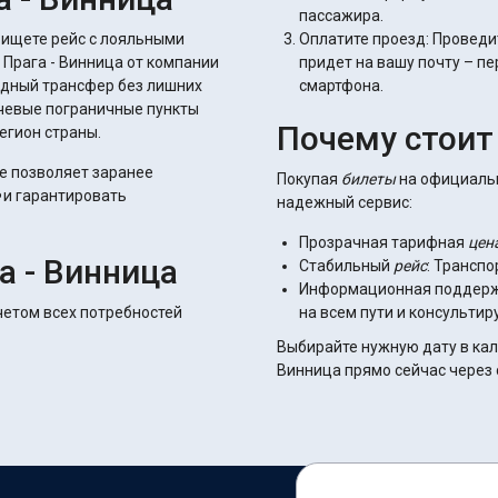
пассажира.
 ищете рейс с лояльными
Оплатите проезд: Проведи
Прага - Винница от компании
придет на вашу почту – п
одный трансфер без лишних
смартфона.
ючевые пограничные пункты
Почему стоит
егион страны.
е позволяет заранее
Покупая
билеты
на официально
и гарантировать
надежный сервис:
Прозрачная тарифная
цен
а - Винница
Стабильный
рейс
: Транспо
Информационная поддерж
четом всех потребностей
на всем пути и консульти
Выбирайте нужную дату в ка
Винница прямо сейчас через с