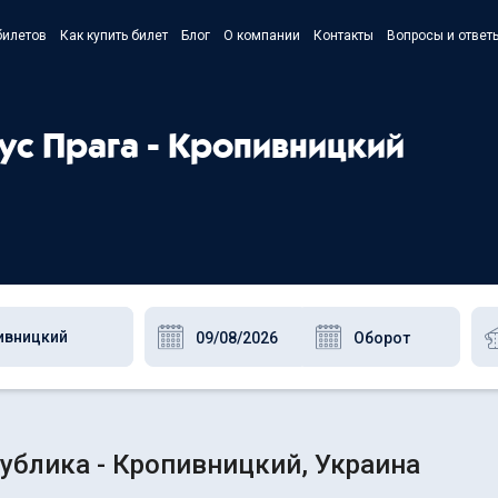
билетов
Как купить билет
Блог
О компании
Контакты
Вопросы и ответ
- Українс
- Русский
бус Прага - Кропивницкий
- Polski
- English
ублика - Кропивницкий, Украина