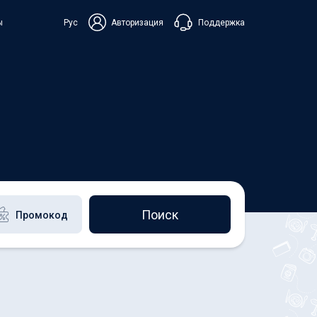
Поддержка
ы
Рус
Авторизация
ька
+38 098 815 44 44
+48 508 154 444
+49 152 581 544 44
Чат в Viber
Чатбот в Telegram
Чат в Messenger
Поиск