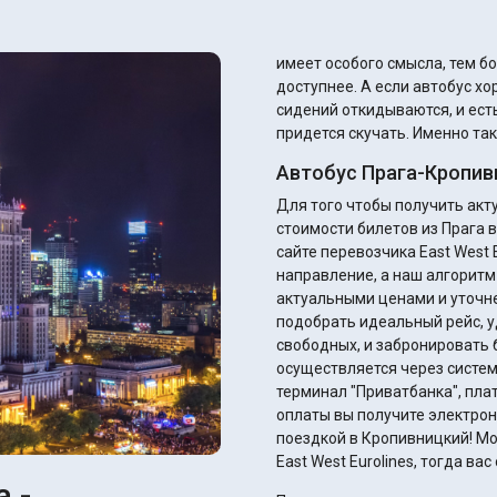
имеет особого смысла, тем б
доступнее. А если автобус хороший, то там кондиционеры работают, спинки
сидений откидываются, и есть
придется скучать. Именно так
Автобус Прага-Кропив
Для того чтобы получить ак
стоимости билетов из Прага 
сайте перевозчика East West E
направление, а наш алгоритм
актуальными ценами и уточнением ск
подобрать идеальный рейс, у
свободных, и забронировать 
осуществляется через систем
терминал "Приватбанка", плате
оплаты вы получите электрон
поездкой в Кропивницкий! Мо
East West Eurolines, тогда в
 -