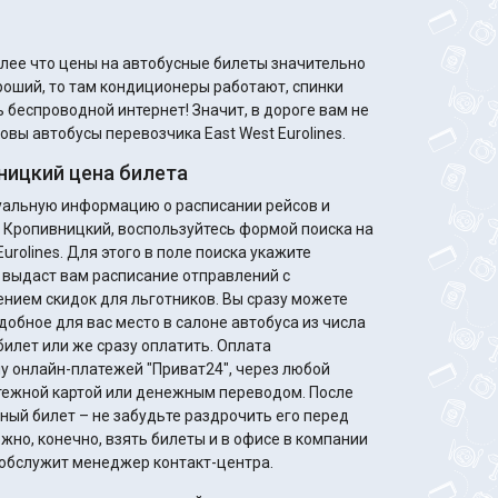
олее что цены на автобусные билеты значительно
 беспроводной интернет! Значит, в дороге вам не
овы автобусы перевозчика East West Eurolines.
ницкий цена билета
туальную информацию о расписании рейсов и
в Кропивницкий, воспользуйтесь формой поиска на
urolines. Для этого в поле поиска укажите
 выдаст вам расписание отправлений с
идок для льготников. Вы сразу можете
добное для вас место в салоне автобуса из числа
билет или же сразу оплатить. Оплата
у онлайн-платежей "Приват24", через любой
жной картой или денежным переводом. После
ный билет – не забудьте раздрочить его перед
жно, конечно, взять билеты и в офисе в компании
ас обслужит менеджер контакт-центра.