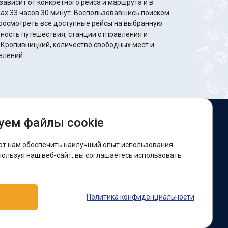
ависит от конкретного рейса и маршрута и в
минут. Воспользовавшись поиском
росмотреть все доступные рейсы на выбранную
ность путешествия, станции отправления и
 Кропивницкий, количество свободных мест и
влений.
уем файлы cookie
ы в соцсетях:
ют нам обеспечить наилучший опыт использования
acebook
пользуя наш веб-сайт, вы соглашаетесь использовать
оддержка:
Политика конфиденциальности
elegram-бот
Viber
Messenger