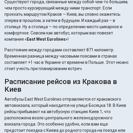
Существуют города, связанные между собой чем-то большим,
чем просто курсирующий между ними транспорт. Если
проехать маршрутом Краков — Киев, вы словно окажетесь
сперва в прошлом, а затем в будущем. И каждый раз – в
столице. Ну а столица — по определению место шикарное и
комфортное. Совсем как автобус, которым вас повезет
компания «
East West Eurolines
»!
Расстояние между городами составляет 871 километр.
Временная разница между часовыми поясами в странах
составляет +1 час в Украине от времени в Польше. Этот нюанс
стоит учесть при планировании встреч.
Расписание рейсов из Кракова в
Киев
Автобусы East West Eurolines отправляются от краковского
автовокзала, который находится на улице Босяцка 18. В Киев
рейсы прибывают на автобусную станцию Киев 1, что
расположена возле центрального железнодорожного
вокзала города. Это особенно удобно, если вам еще
предстоит поездка с Киева до родного города на поезде или