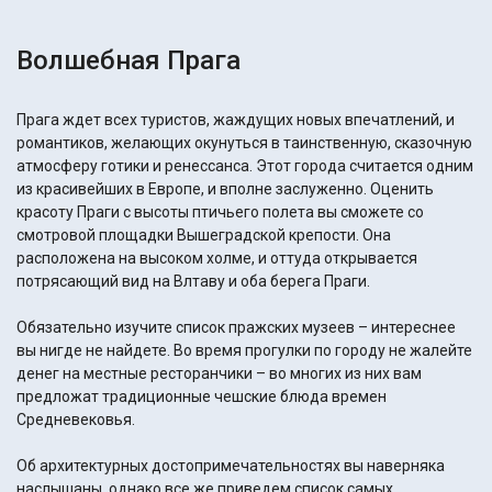
Волшебная Прага
Прага ждет всех туристов, жаждущих новых впечатлений, и
романтиков, желающих окунуться в таинственную, сказочную
атмосферу готики и ренессанса. Этот города считается одним
из красивейших в Европе, и вполне заслуженно. Оценить
красоту Праги с высоты птичьего полета вы сможете со
смотровой площадки Вышеградской крепости. Она
расположена на высоком холме, и оттуда открывается
потрясающий вид на Влтаву и оба берега Праги.
Обязательно изучите список пражских музеев – интереснее
вы нигде не найдете. Во время прогулки по городу не жалейте
денег на местные ресторанчики – во многих из них вам
предложат традиционные чешские блюда времен
Средневековья.
Об архитектурных достопримечательностях вы наверняка
наслышаны, однако все же приведем список самых