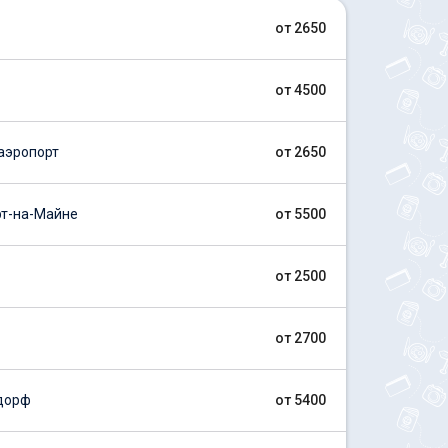
от 2650
от 4500
аэропорт
от 2650
т-на-Майне
от 5500
от 2500
от 2700
дорф
от 5400