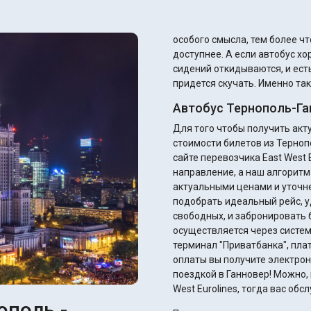
особого смысла, тем более ч
доступнее. А если автобус х
сидений откидываются, и есть
придется скучать. Именно так
Автобус Тернополь-Га
Для того чтобы получить ак
стоимости билетов из Терноп
сайте перевозчика East West E
направление, а наш алгоритм
актуальными ценами и уточне
подобрать идеальный рейс, у
свободных, и забронировать 
осуществляется через систем
терминал "Приватбанка", пл
оплаты вы получите электрон
поездкой в Ганновер! Можно, 
West Eurolines, тогда вас об
ополь -