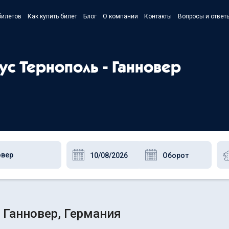
билетов
Как купить билет
Блог
О компании
Контакты
Вопросы и ответ
- Українс
- Русский
ус Тернополь - Ганновер
- Polski
- English
 Ганновер, Германия