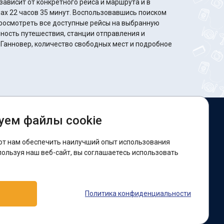
ависит от конкретного рейса и маршрута и в
ах 22 часов 35 минут. Воспользовавшись поиском
росмотреть все доступные рейсы на выбранную
ность путешествия, станции отправления и
 Ганновер, количество свободных мест и подробное
уем файлы cookie
ы в соцсетях:
ют нам обеспечить наилучший опыт использования
acebook
пользуя наш веб-сайт, вы соглашаетесь использовать
оддержка:
Политика конфиденциальности
elegram-бот
Viber
Messenger