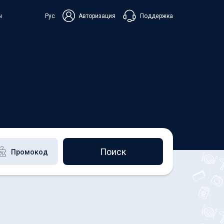
Поддержка
ы
Рус
Авторизация
ька
+38 098 815 44 44
+48 508 154 444
+49 152 581 544 44
Чат в Viber
Чатбот в Telegram
Чат в Messenger
Поиск