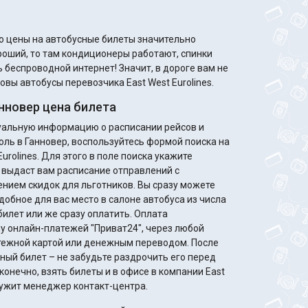
то цены на автобусные билеты значительно
ороший, то там кондиционеры работают, спинки
 беспроводной интернет! Значит, в дороге вам не
овы автобусы перевозчика East West Eurolines.
нновер цена билета
туальную информацию о расписании рейсов и
оль в Ганновер, воспользуйтесь формой поиска на
urolines. Для этого в поле поиска укажите
 выдаст вам расписание отправлений с
нием скидок для льготников. Вы сразу можете
добное для вас место в салоне автобуса из числа
билет или же сразу оплатить. Оплата
у онлайн-платежей "Приват24", через любой
атежной картой или денежным переводом. После
ный билет – не забудьте раздрочить его перед
конечно, взять билеты и в офисе в компании East
служит менеджер контакт-центра.