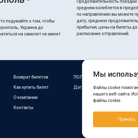
Продолжительность поездки з
среднем колеблется в предел
по направлению вы можете п
дату, среднюю продолжитель
 то подумайте о том, чтобы
прибытия, цены на билеты до
ернополь, Украина до
расписание отправлений.
ратиться на самолет не имеет
Мы использ
М
Возврат билетов
ПОЛИТИКА COOKIES
Как купить билет
Договор оферты
Файлы cookie помога
F
нашего веб-сайта. Ис
О компании
файлы cookie.
Контакты
П
Принять
T