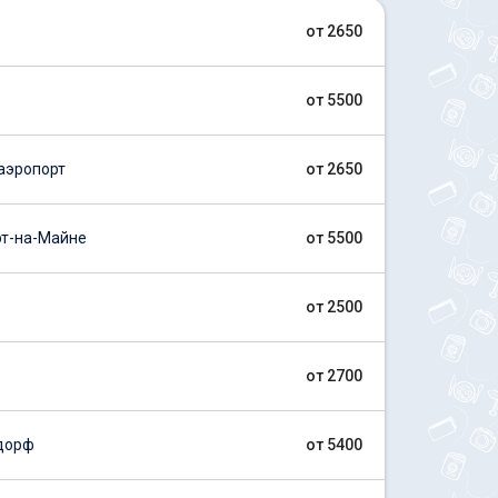
от 2650
от 5500
аэропорт
от 2650
т-на-Майне
от 5500
от 2500
от 2700
дорф
от 5400