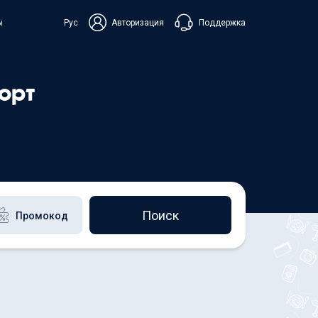
Поддержка
ы
Рус
Авторизация
ька
порт
+38 098 815 44 44
+48 508 154 444
+49 152 581 544 44
Чат в Viber
Чатбот в Telegram
Чат в Messenger
Поиск