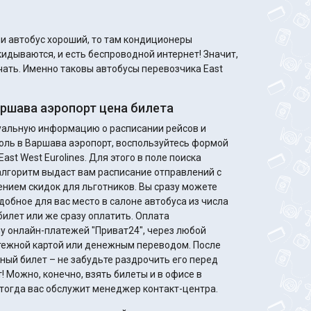
кидываются, и есть беспроводной интернет! Значит,
учать. Именно таковы автобусы перевозчика East
ршава аэропорт цена билета
туальную информацию о расписании рейсов и
оль в Варшава аэропорт, воспользуйтесь формой
ast West Eurolines. Для этого в поле поиска
алгоритм выдаст вам расписание отправлений с
идок для льготников. Вы сразу можете
добное для вас место в салоне автобуса из числа
билет или же сразу оплатить. Оплата
у онлайн-платежей "Приват24", через любой
жной картой или денежным переводом. После
ный билет – не забудьте раздрочить его перед
 Можно, конечно, взять билеты и в офисе в
, тогда вас обслужит менеджер контакт-центра.