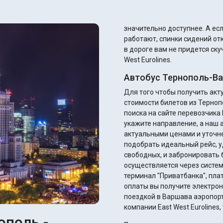
значительно доступнее. А если автобус хороший, то там кондиционеры
работают, спинки сидений от
в дороге вам не придется ск
West Eurolines.
Автобус Тернополь-Ва
Для того чтобы получить ак
стоимости билетов из Терноп
поиска на сайте перевозчика E
укажите направление, а наш 
актуальными ценами и уточнением ск
подобрать идеальный рейс, у
свободных, и забронировать 
осуществляется через систем
терминал "Приватбанка", плате
оплаты вы получите электрон
поездкой в Варшава аэропорт!
компании East West Eurolines
ополь -