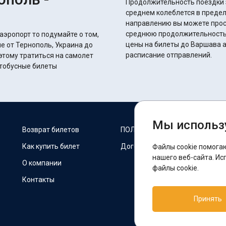
Продолжительность поездки з
среднем колеблется в пределах 11 часов 5 мин
направлению вы можете прос
среднюю продолжительность 
аэропорт то подумайте о том,
цены на билеты до Варшава а
е от Тернополь, Украина до
расписание отправлений.
этому тратиться на самолет
втобусные билеты
Мы использ
М
Возврат билетов
ПОЛИТИКА COOKIES
Как купить билет
Договор оферты
Файлы cookie помога
F
нашего веб-сайта. Ис
О компании
файлы cookie.
Контакты
П
Принять
T