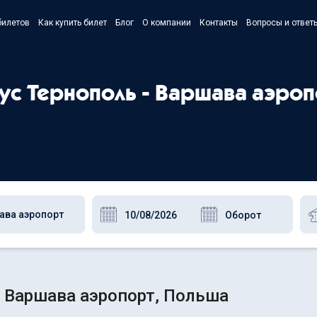
билетов
Как купить билет
Блог
О компании
Контакты
Вопросы и ответ
- Українс
- Русский
бус Тернополь - Варшава аэро
- Polski
- English
- Варшава аэропорт, Польша