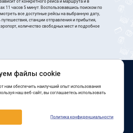
ависит от конкретного рейса и маршрута и в
ут. Воспользовавшись поиском по
мотреть все доступные рейсы на выбранную дату,
путешествия, станции отправления и прибытия,
эропорт, количество свободных мест и подробное
уем файлы cookie
ы в соцсетях:
ют нам обеспечить наилучший опыт использования
acebook
пользуя наш веб-сайт, вы соглашаетесь использовать
оддержка:
Политика конфиденциальности
elegram-бот
Viber
Messenger