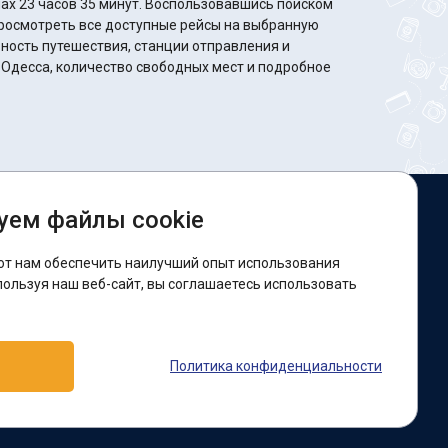
минут. Воспользовавшись поиском
росмотреть все доступные рейсы на выбранную
ность путешествия, станции отправления и
 Одесса, количество свободных мест и подробное
уем файлы cookie
ы в соцсетях:
ют нам обеспечить наилучший опыт использования
acebook
пользуя наш веб-сайт, вы соглашаетесь использовать
оддержка:
Политика конфиденциальности
elegram-бот
Viber
Messenger