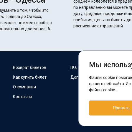
среднем колеблется в пределах 23 часов 35 
по направлению вы можете п
думайте о том, чтобы это
дату, среднюю продолжитель
в, Польша до Одесса,
прибытия, цены на билеты до
 самолет не имеет особого
расписание отправлений.
начительно доступнее. А
Мы использ
М
Возврат билетов
ПОЛИТИКА COOKIES
Как купить билет
Договор оферты
Файлы cookie помога
F
нашего веб-сайта. Ис
О компании
файлы cookie.
Контакты
П
Принять
T