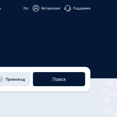
Поддержка
ы
Рус
Авторизация
ька
+38 098 815 44 44
+48 508 154 444
+49 152 581 544 44
Чат в Viber
Чатбот в Telegram
Чат в Messenger
Поиск