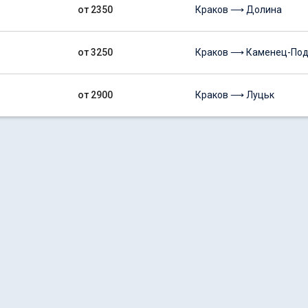
от 2350
Краков ⟶ Долина
от 3250
Краков ⟶ Каменец-Под
от 2900
Краков ⟶ Луцьк