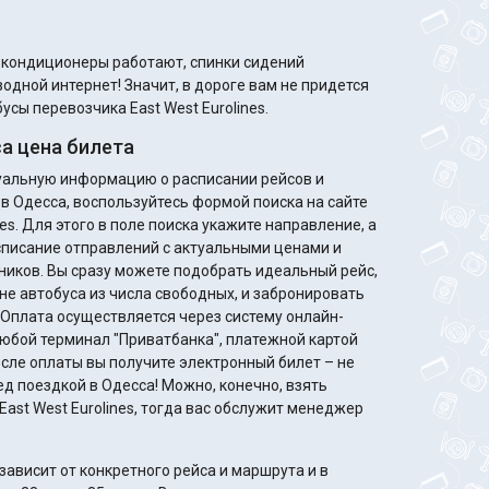
м кондиционеры работают, спинки сидений
одной интернет! Значит, в дороге вам не придется
усы перевозчика East West Eurolines.
а цена билета
туальную информацию о расписании рейсов и
 в Одесса, воспользуйтесь формой поиска на сайте
nes. Для этого в поле поиска укажите направление, а
списание отправлений с актуальными ценами и
деальный рейс,
не автобуса из числа свободных, и забронировать
. Оплата осуществляется через систему онлайн-
любой терминал "Приватбанка", платежной картой
ед поездкой в Одесса! Можно, конечно, взять
East West Eurolines, тогда вас обслужит менеджер
ависит от конкретного рейса и маршрута и в