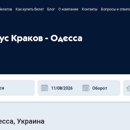
билетов
Как купить билет
Блог
О компании
Контакты
Вопросы и ответ
- Українс
- Русский
бус Краков - Одесса
- Polski
- English
есса, Украина