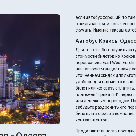
если автобус хороший, то та
откидываются, и есть беспров
скучать. Именно таковы автоб
Автобус Краков-Одесс
Для того чтобы получить ак
стоимости билетов из Краков
перевозчика East West Euroli
наш алгоритм выдаст вам ра
уточнением скидок для льготников. Вы сразу можете подобрать и
удобное для вас место в сало
билет или же сразу оплатить
платежей "Приват24", через 
или денежным переводом. После оплаты вы получите электронный билет – не
забудьте раздрочить его пер
билеты и в офисе в компании 
контакт-центра.
Продолжительность поездки з
ов - Одесса