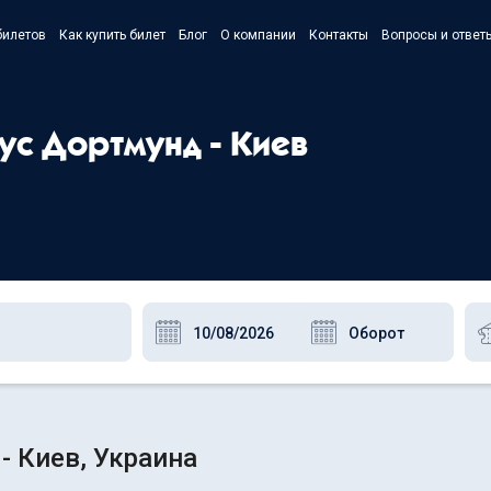
билетов
Как купить билет
Блог
О компании
Контакты
Вопросы и ответ
- Українс
- Русский
ус Дортмунд - Киев
- Polski
- English
- Киев, Украина