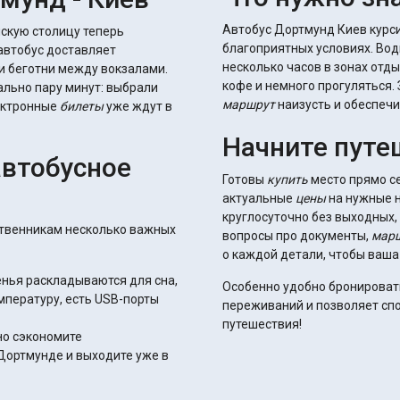
Автобус Дортмунд Киев курси
скую столицу теперь
благоприятных условиях. Во
автобус доставляет
несколько часов в зонах отды
и беготни между вокзалами.
кофе и немного прогуляться.
льно пару минут: выбрали
маршрут
наизусть и обеспечи
лектронные
билеты
уже ждут в
Начните путе
автобусное
Готовы
купить
место прямо се
актуальные
цены
на нужные 
круглосуточно без выходных,
ственникам несколько важных
вопросы про документы,
мар
о каждой детали, чтобы ваша
енья раскладываются для сна,
Особенно удобно бронирова
пературу, есть USB-порты
переживаний и позволяет спо
путешествия!
но сэкономите
 Дортмунде и выходите уже в