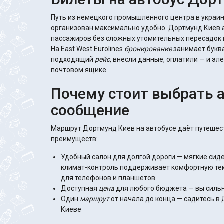
Путь из немецкого промышленного центра в украин
организован максимально удобно. Дортмунд Киев 
пассажиров без сложных утомительных пересадок 
На East West Eurolines
бронирование
занимает буква
подходящий
рейс
, внесли данные, оплатили — и э
почтовом ящике.
Почему стоит выбрать 
сообщение
Маршрут Дортмунд Киев на автобусе даёт путеше
преимуществ:
Удобный салон для долгой дороги — мягкие сид
климат-контроль поддерживает комфортную тем
для телефонов и планшетов
Доступная
цена
для любого бюджета — вы силь
Один
маршрут
от начала до конца — садитесь в
Киеве