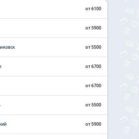
от 6100
от 5900
нковск
от 5500
е
от 6700
от 6700
ь
от 5500
кий
от 5900