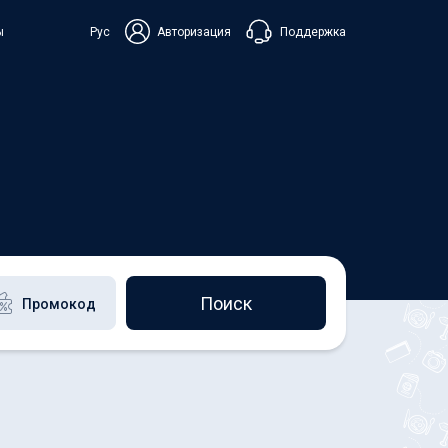
Поддержка
ы
Рус
Авторизация
ька
+38 098 815 44 44
+48 508 154 444
+49 152 581 544 44
Чат в Viber
Чатбот в Telegram
Чат в Messenger
Поиск