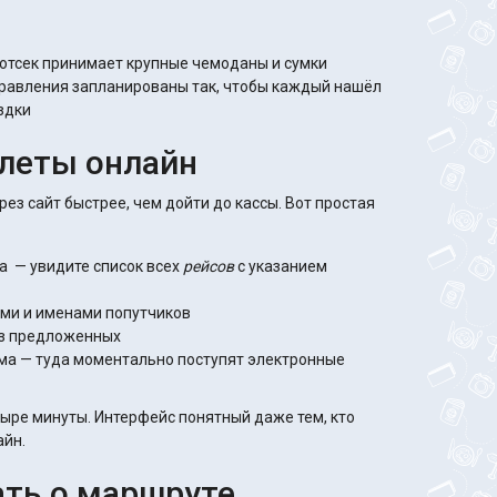
отсек принимает крупные чемоданы и сумки
равления запланированы так, чтобы каждый нашёл
здки
илеты онлайн
рез сайт быстрее, чем дойти до кассы. Вот простая
a — увидите список всех
рейсов
с указанием
ями и именами попутчиков
из предложенных
ма — туда моментально поступят электронные
етыре минуты. Интерфейс понятный даже тем, кто
айн.
ать о маршруте