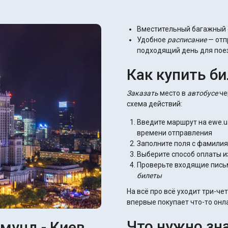
Вместительный багажный 
Удобное
расписание
— отп
подходящий день для пое
Как купить б
Заказать
место в
автобусе
че
схема действий:
Введите маршрут на ewe.u
времени отправления
Заполните поля с фамили
Выберите способ оплаты 
Проверьте входящие пись
билеты
На всё про всё уходит три-ч
впервые покупает что-то онл
Что нужно зн
мунд - Киев