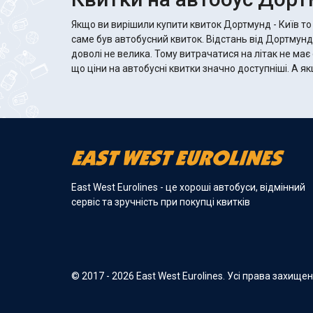
Якщо ви вирішили купити квиток Дортмунд - Київ то
саме був автобусний квиток. Відстань від Дортмунд,
доволі не велика. Тому витрачатися на літак не має
що ціни на автобусні квитки значно доступніші. А якщо автобус хороший, то там
East West Eurolines - це хороші автобуси, відмінний
сервіс та зручність при покупці квитків
© 2017 - 2026 East West Eurolines. Усі права захище