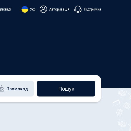
Підтримка
дповіді
Укр
Авторизація
нська
ий
+38 098 815 44 44
+48 508 154 444
+49 152 581 544 44
h
Чат в Viber
Чатбот в Telegram
Чат в Messenger
Пошук