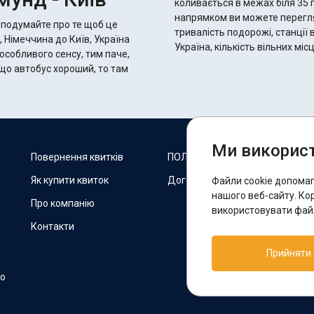
коливається в межах біля 35 годин 20 хвилин.
напрямком ви можете переглян
 подумайте про те щоб це
тривалість подорожі, станції 
 Німеччина до Київ, Україна
Україна, кількість вільних мі
 особливого сенсу, тим паче,
Ми використ
М
Повернення квитків
ПОЛІТИКА COOKIES
Як купити квиток
Договір оферти
Файли cookie допома
F
нашого веб-сайту. Ко
Про компанію
використовувати файл
Контакти
П
Прийняти
T
но