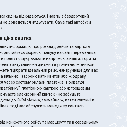
и сидінь відкидаються, і навіть є бездротовий
ам не доведеться нудьгувати. Саме такі автобуси
s.
 ціна квитка
ьну інформацію про розклад рейсів та вартість
 скористайтесь формою пошуку на сайті перевізника
го в полях пошуку вкажіть напрямок, а наш алгоритм
лень з актуальними цінами та уточненням знижок
ла вільних, і забронювати квиток або ж одразу
я через систему онлайн-платежів "Приват24",
риватбанку", платіжною карткою або ж грошовим
дкою до Київ! Можна, звичайно ж, взяти квитки і в
rolines, тоді вас обслужить менеджер контакт-
від конкретного рейсу та маршруту та в середньому