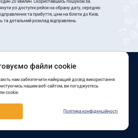
 Скориставшись пошуком за
ути усі доступні рейси на обрану дату, середню
відправлення та прибуття, ціни на білети до Київ,
сць та детальний розклад відправлень.
овуємо файли cookie
и в соцмережах:
гають нам забезпечити найкращий досвід використання
acebook
ристуючись нашим веб-сайтом, ви погоджуєтесь
и cookie.
ідтримка:
Політика конфіденційності
elegram-бот
Viber
Messenger