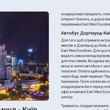
кондиціонери працюють, спинк
інтернет! Значить, в дорозі в
перевізника East West Euroline
Автобус Дортмунд-Київ
Для того щоб отримати актуал
квитків зі Дортмунд до Київ,
East West Eurolines. Для цьо
видасть вам розклад відправ
для пільговиків. Ви одразу можете підібрати ідеальний рейс, найзручніше для вас
місце в салоні автобуса з чис
оплатити. Оплата здійснюєтьс
через будь який термінал "П
переказом. Після оплати ви отримаєте електронний квиток - не забудьте
роздрокувати його перед поїз
офісі в компанії East West Eu
центру.
Тривалість поїздки залежить 
мунд - Київ