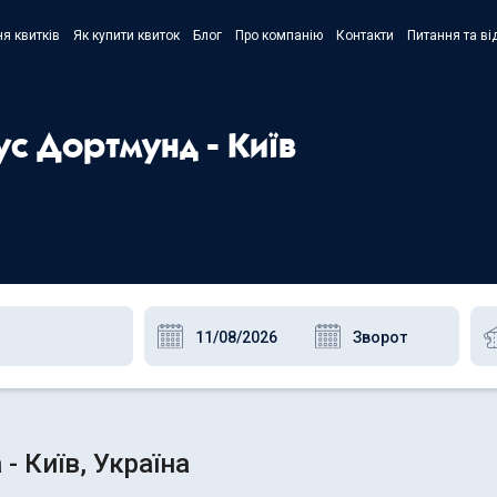
я квитків
Як купити квиток
Блог
Про компанію
Контакти
Питання та ві
- Украї
- Русск
ус Дортмунд - Київ
- Polski
- Englis
- Київ, Україна