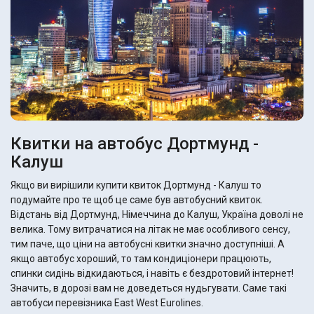
Квитки на автобус Дортмунд -
Калуш
Якщо ви вирішили купити квиток Дортмунд - Калуш то
подумайте про те щоб це саме був автобусний квиток.
Відстань від Дортмунд, Німеччина до Калуш, Україна доволі не
велика. Тому витрачатися на літак не має особливого сенсу,
тим паче, що ціни на автобусні квитки значно доступніші. А
якщо автобус хороший, то там кондиціонери працюють,
спинки сидінь відкидаються, і навіть є бездротовий інтернет!
Значить, в дорозі вам не доведеться нудьгувати. Саме такі
автобуси перевізника East West Eurolines.