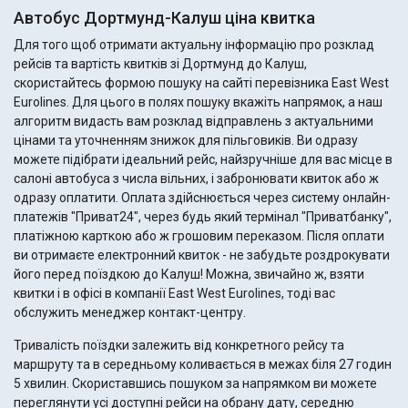
Автобус Дортмунд-Калуш ціна квитка
Для того щоб отримати актуальну інформацію про розклад
рейсів та вартість квитків зі Дортмунд до Калуш,
скористайтесь формою пошуку на сайті перевізника East West
Eurolines. Для цього в полях пошуку вкажіть напрямок, а наш
алгоритм видасть вам розклад відправлень з актуальними
цінами та уточненням знижок для пільговиків. Ви одразу
можете підібрати ідеальний рейс, найзручніше для вас місце в
салоні автобуса з числа вільних, і забронювати квиток або ж
одразу оплатити. Оплата здійснюється через систему онлайн-
платежів "Приват24", через будь який термінал "Приватбанку",
платіжною карткою або ж грошовим переказом. Після оплати
ви отримаєте електронний квиток - не забудьте роздрокувати
його перед поїздкою до Калуш! Можна, звичайно ж, взяти
квитки і в офісі в компанії East West Eurolines, тоді вас
обслужить менеджер контакт-центру.
Тривалість поїздки залежить від конкретного рейсу та
маршруту та в середньому коливається в межах біля 27 годин
5 хвилин. Скориставшись пошуком за напрямком ви можете
переглянути усі доступні рейси на обрану дату, середню