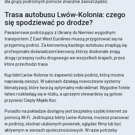
dla grupy podróżnych pomoże znacznie zaoszczędzić.
Trasa autobusu Lwów-Kolonia: czego
się spodziewać po drodze?
Pasażerowie podróżujący z Ukrainy do Niemiec wygodnym
transportem Z East West Eurolines muszą przygotować się na
przyjemną podróż. Za kierownicą każdego autobusu znajdują się
profesjonalni doświadczeni kierowcy, którzy doskonale znają
drogę i przepisy ruchu drogowego we wszystkich krajach, przez
które przechodzi trasa.
Kup bilet Lwów-Kolonia-to zapewnić sobie podróż, którą można
naprawdę cieszyć. W salonach działają nowoczesne systemy
klimatyzacji, które tworzą optymalny mikroklimat. Wygodne fotele
łatwo rozkładają się w łóżku, a uprzejmi stewardesy są gotowi
przynieść Ciepły Miękki Koc.
Ponadto na pokładzie dostępny jest bezpłatny szybki internet za
pomocą Wi-Fi. Jeśli kupisz bilety Lwów-Kolonia, możesz pracować
w podróży, słuchać ulubionych piosenek, oglądać filmy lub być
aktywnym w sieciach społecznościowych. W razie potrzeby