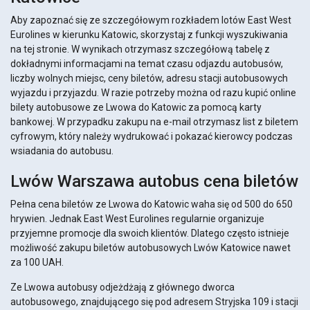
Aby zapoznać się ze szczegółowym rozkładem lotów East West
Eurolines w kierunku Katowic, skorzystaj z funkcji wyszukiwania
na tej stronie. W wynikach otrzymasz szczegółową tabelę z
dokładnymi informacjami na temat czasu odjazdu autobusów,
liczby wolnych miejsc, ceny biletów, adresu stacji autobusowych
wyjazdu i przyjazdu. W razie potrzeby można od razu kupić online
bilety autobusowe ze Lwowa do Katowic za pomocą karty
bankowej. W przypadku zakupu na e-mail otrzymasz list z biletem
cyfrowym, który należy wydrukować i pokazać kierowcy podczas
wsiadania do autobusu.
Lwów Warszawa autobus cena biletów
Pełna cena biletów ze Lwowa do Katowic waha się od 500 do 650
hrywien. Jednak East West Eurolines regularnie organizuje
przyjemne promocje dla swoich klientów. Dlatego często istnieje
możliwość zakupu biletów autobusowych Lwów Katowice nawet
za 100 UAH.
Ze Lwowa autobusy odjeżdżają z głównego dworca
autobusowego, znajdującego się pod adresem Stryjska 109 i stacji