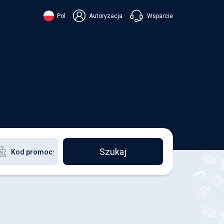
Wsparcie
Pol
Autoryzacja
їнська
ский
+38 098 815 44 44
ki
+48 508 154 444
+49 152 581 544 44
ish
Czatuj w Viberze
Chatbot w Telegramie
Czatuj w Messengerze
Szukaj