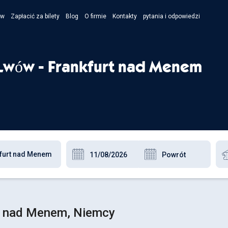
ów
Zapłacić za bilety
Blog
O firmie
Kontakty
pytania i odpowiedzi
- Укра
- Рус
Lwów - Frankfurt nad Menem
- Pols
- Engl
rt nad Menem, Niemcy