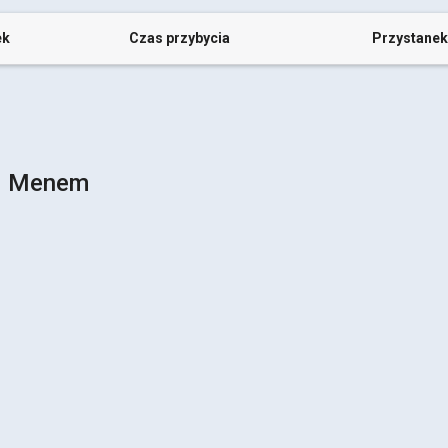
ek
Czas przybycia
Przystanek
ad Menem