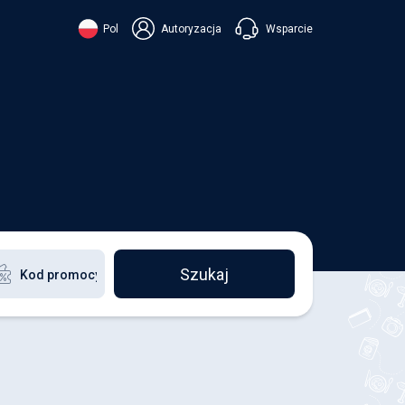
Wsparcie
Pol
Autoryzacja
їнська
ский
+38 098 815 44 44
ki
+48 508 154 444
+49 152 581 544 44
ish
Czatuj w Viberze
Chatbot w Telegramie
Czatuj w Messengerze
Szukaj