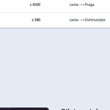
z 4500
Lwów ⟶ Praga
z 380
Lwów ⟶ Dortmundzie