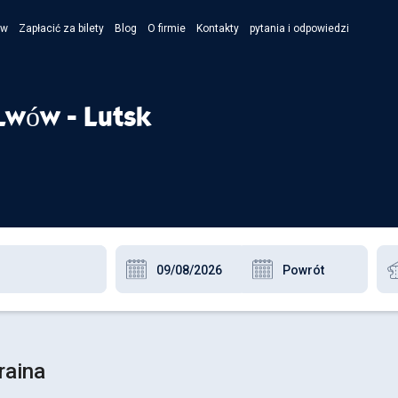
ów
Zapłacić za bilety
Blog
O firmie
Kontakty
pytania i odpowiedzi
- Укра
- Рус
Lwów - Lutsk
- Pols
- Engl
raina