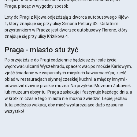
Praga, płacąc w wygodny sposób.
Loty do Pragi z Kijowa odjeżdżają z dworca autobusowego Kijów-
1, który znajduje się przy ulicy Simona Petlury 32 . Ostatnim
przystankiem w Pradze jest dworzec autobusowy Florenc, który
znajduje się przy ulicy Krizikova 4.
Praga - miasto stu żyć
Po przyjeździe do Pragi codziennie będziesz żył całe życie:
wędrować ulicami Wyszehradu, spacerować po moście Karłowym,
zjeść śniadanie we wspaniałych miejskich kawiarniach'jar, zjeść
obiad w restauracjach słynnej czeskiej kuchni, a między innymi -
odwiedzić dziwne praskie muzea. Na przykład Muzeum Zabawek
lub muzeum absyntu. Praga zaskakuje i fascynuje każdego dnia, a
w krótkim czasie tego miasta nie można zwiedzić. Lepiej jechać
tutaj podczas wakacji, aby mieć wystarczająco dużo czasu na
wszystko!