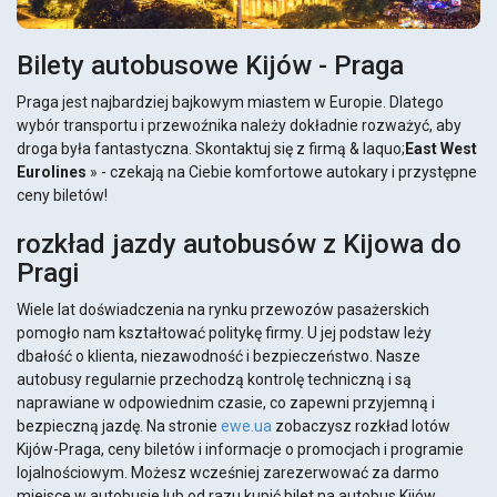
Bilety autobusowe Kijów - Praga
Praga jest najbardziej bajkowym miastem w Europie. Dlatego
wybór transportu i przewoźnika należy dokładnie rozważyć, aby
droga była fantastyczna. Skontaktuj się z firmą & laquo;
East West
Eurolines
» - czekają na Ciebie komfortowe autokary i przystępne
ceny biletów!
rozkład jazdy autobusów z Kijowa do
Pragi
Wiele lat doświadczenia na rynku przewozów pasażerskich
pomogło nam kształtować politykę firmy. U jej podstaw leży
dbałość o klienta, niezawodność i bezpieczeństwo. Nasze
autobusy regularnie przechodzą kontrolę techniczną i są
naprawiane w odpowiednim czasie, co zapewni przyjemną i
bezpieczną jazdę. Na stronie
ewe.ua
zobaczysz rozkład lotów
Kijów-Praga, ceny biletów i informacje o promocjach i programie
lojalnościowym. Możesz wcześniej zarezerwować za darmo
miejsce w autobusie lub od razu kupić bilet na autobus Kijów