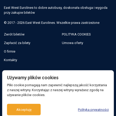
East West Eurolines to dobre autobusy, doskonała obsługa i wygoda
przy zakupie biletów
© 2017 - 2026 East West Eurolines. Wszelkie prawa zastrzeżone
Zwrót biletów
POLITYKA COOKIES
Zapłacić za bilety
Umowa oferty
O firmie
Kontakty
Jesteśmy w sieciach społecznościowych:
Używamy plików cookies
Pliki cookie pomagają nam zapewnić najlepszą jakość korzystania
Facebook
z naszej witryny. Korzystając z naszej witryny wyrażasz zgodę na
używanie plików cookies.
Wsparcie:
Akceptuję
Polityka prywatności
Bot telegramu
Viber
Messenger