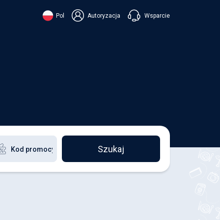
Wsparcie
Pol
Autoryzacja
їнська
ский
+38 098 815 44 44
ki
+48 508 154 444
+49 152 581 544 44
ish
Czatuj w Viberze
Chatbot w Telegramie
Czatuj w Messengerze
Szukaj