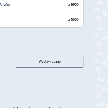
ołyński
z 5900
z 5500
Wystaw opinię