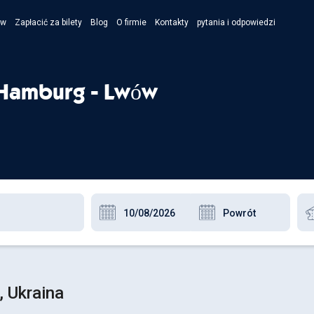
ów
Zapłacić za bilety
Blog
O firmie
Kontakty
pytania i odpowiedzi
- Укра
- Рус
 Hamburg - Lwów
- Pols
- Engl
 Ukraina