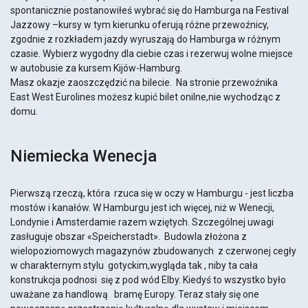
spontanicznie postanowiłeś wybrać się do Hamburga na Festival
Jazzowy –kursy w tym kierunku oferują różne przewoźnicy,
zgodnie z rozkładem jazdy wyruszają do Hamburga w różnym
czasie. Wybierz wygodny dla ciebie czas i rezerwuj wolne miejsce
w autobusie za kursem Kijów-Hamburg.
Masz okazje zaoszczędzić na bilecie. Na stronie przewoźnika
East West Eurolines możesz kupić bilet onilne,nie wychodząc z
domu.
Niemiecka Wenecja
Pierwszą rzeczą, która rzuca się w oczy w Hamburgu - jest liczba
mostów i kanałów. W Hamburgu jest ich więcej, niż w Wenecji,
Londynie i Amsterdamie razem wziętych. Szczególnej uwagi
zasługuje obszar «Speicherstadt». Budowla złożona z
wielopoziomowych magazynów zbudowanych z czerwonej cegły
w charakternym stylu gotyckim,wygląda tak , niby ta cała
konstrukcja podnosi się z pod wód Elby. Kiedyś to wszystko było
uważane za handlową bramę Europy. Teraz stały się one