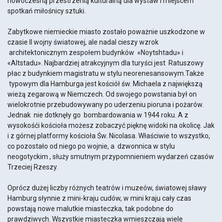
nowoczesną przestrzenią kulturalną dla wystaw i miejscem
spotkań miłośnicy sztuki.
Zabytkowe niemieckie miasto zostało poważnie uszkodzone w
czasie II wojny światowej, ale nadal cieszy wzrok
architektonicznym zespołem budynków «Noytshtadu» i
«Altstadu». Najbardziej atrakcyjnym dla turyści jest Ratuszowy
płac z budynkiem magistratu w stylu neorenesansowym.Także
typowym dla Hamburga jest kościół św. Michaela z największą
wieżą zegarową w Niemczech. Od swojego powstania był on
wielokrotnie przebudowywany po uderzeniu pioruna i pożarów.
Jednak nie dotknęły go bombardowania w 1944 roku. A z
wysokośći kościoła możesz zobaczyć pięknę widoki na okolicę. Jak
i z górnej platformy kościoła Św. Nicolasa. Właściwie to wszystko,
co pozostało od niego po wojnie, a dzwonnica w stylu
neogotyckim , służy smutnym przypomnieniem wydarzeń czasów
Trzeciej Rzeszy.
Oprócz dużej liczby różnych teatrów i muzeów, światowej sławy
Hamburg słynnie z mini-kraju cudów, w mini kraju cały czas
powstają nowe malutkie miasteczka, tak podobne do
prawdziwych. Wszystkie miasteczka wmieszczają wiele