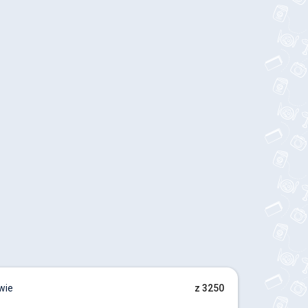
wie
z 3250