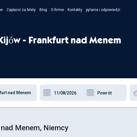
ów
Zapłacić za bilety
Blog
O firmie
Kontakty
pytania i odpowiedzi
- Укра
- Рус
Kijów - Frankfurt nad Menem
- Pols
- Engl
rt nad Menem, Niemcy