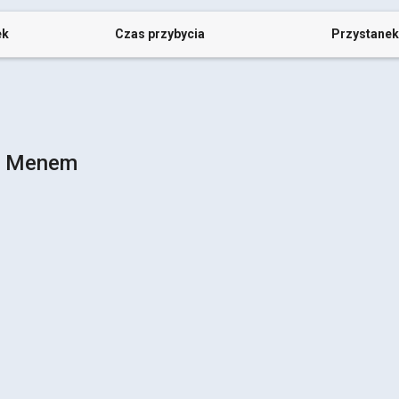
ek
Czas przybycia
Przystanek
ad Menem