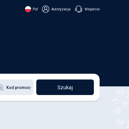
Wsparcie
Pol
Autoryzacja
їнська
ский
+38 098 815 44 44
ki
+48 508 154 444
+49 152 581 544 44
ish
Czatuj w Viberze
Chatbot w Telegramie
Czatuj w Messengerze
Szukaj