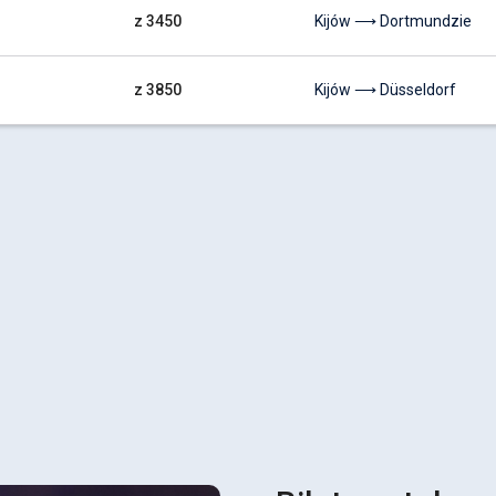
z 3450
Kijów ⟶ Dortmundzie
z 3850
Kijów ⟶ Düsseldorf